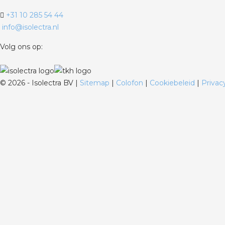
+31 10 285 54 44
info@isolectra.nl
Volg ons op:
©
2026 - Isolectra BV |
Sitemap
|
Colofon
|
Cookiebeleid
|
Privac