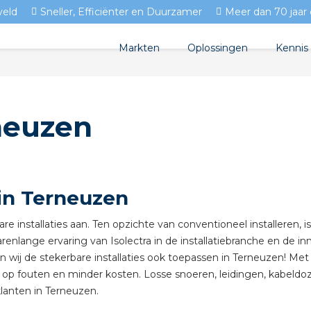
veld
Sneller, Efficiënter en Duurzamer
Meer dan 70 jaar 
Markten
Oplossingen
Kennis
Streda
Produc
Woningbouw
rneuzen
Circulair installeren
Docum
Utiliteit
EV laden
Isolec
Tuinbouw
Prefab installeren
Blogs
 in Terneuzen
Sensoren
FAQ's
re installaties aan. Ten opzichte van conventioneel installeren, i
Stekerbaar installeren
arenlange ervaring van Isolectra in de installatiebranche en de inn
en wij de stekerbare installaties ook toepassen in Terneuzen! Me
Stekerbaar installeren in
s op fouten en minder kosten. Losse snoeren, leidingen, kabeldoz
klanten in Terneuzen.
Stekerbaar installeren in 