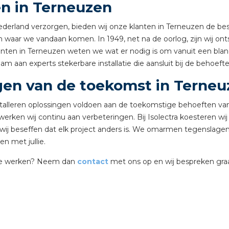
en in Terneuzen
tuinbouw
Nederland verzorgen, bieden wij onze klanten in Terneuzen de be
Wieland stekerbare vlakk
waar we vandaan komen. In 1949, net na de oorlog, zijn wij onts
Wieland
nten in Terneuzen weten we wat er nodig is om vanuit een blanc
 aan experts stekerbare installatie die aansluit bij de behoeft
Wieland GST®
ngen van de toekomst in Terne
Wieland RST®
nstalleren oplossingen voldoen aan de toekomstige behoeften v
erken wij continu aan verbeteringen. Bij Isolectra koesteren wi
t wij beseffen dat elk project anders is. We omarmen tegenslag
en met jullie.
 te werken? Neem dan
contact
met ons op en wij bespreken gra