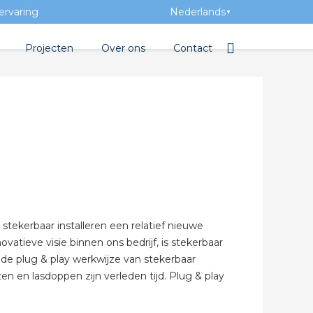
ervaring
Nederlands
▼
Projecten
Over ons
Contact
tbibliotheek
Team
Elektrotechnische groothan
entatie
Geschiedenis
tra Academy
Toegevoegde waarde
Vacatures
Evenementen
s stekerbaar installeren een relatief nieuwe
Nieuws
ovatieve visie binnen ons bedrijf, is stekerbaar
t de plug & play werkwijze van stekerbaar
 beton
en en lasdoppen zijn verleden tijd. Plug & play
de