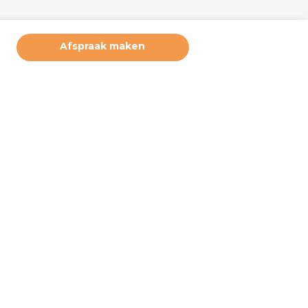
Afspraak maken
ruikerservaring te bieden. Derde partijen plaatsen marketing
deze cookies. Door hiernaast op akkoord te klikken, geeft u
 u wilt accepteren. Deze instellingen kunt u op elke moment
e bij ‘cookiebeleid’ (onderaan de pagina). Wilt u meer weten