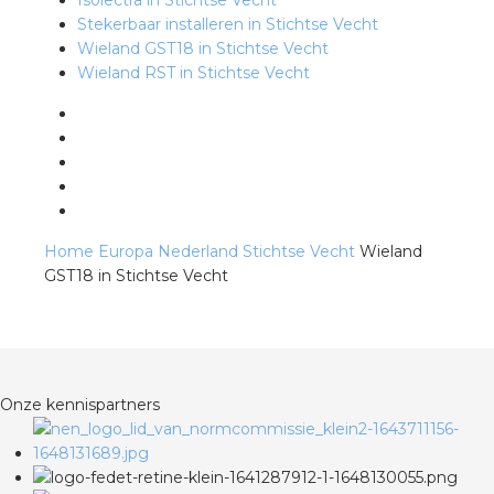
Isolectra in Stichtse Vecht
Stekerbaar installeren in Stichtse Vecht
Wieland GST18 in Stichtse Vecht
s
Wieland RST in Stichtse Vecht
iedenis
voegde waarde
Home
Europa
Nederland
Stichtse Vecht
Wieland
GST18 in Stichtse Vecht
ures
ementen
ws
Onze kennispartners