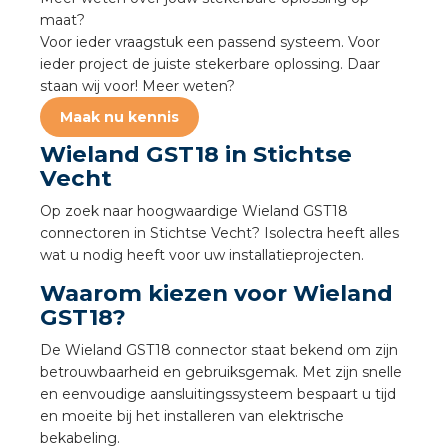
a
maat?
Voor ieder vraagstuk een passend systeem. Voor
air installeren
ieder project de juiste stekerbare oplossing. Daar
staan wij voor! Meer weten?
den
Maak nu kennis
Wieland GST18 in Stichtse
 installeren
Vecht
ren
Op zoek naar hoogwaardige Wieland GST18
connectoren in Stichtse Vecht? Isolectra heeft alles
baar installeren
wat u nodig heeft voor uw installatieprojecten.
Waarom kiezen voor Wieland
baar installeren in beton
GST18?
baar installeren in de tuinbouw
De Wieland GST18 connector staat bekend om zijn
betrouwbaarheid en gebruiksgemak. Met zijn snelle
en eenvoudige aansluitingssysteem bespaart u tijd
nd stekerbare vlakkabel
en moeite bij het installeren van elektrische
bekabeling.