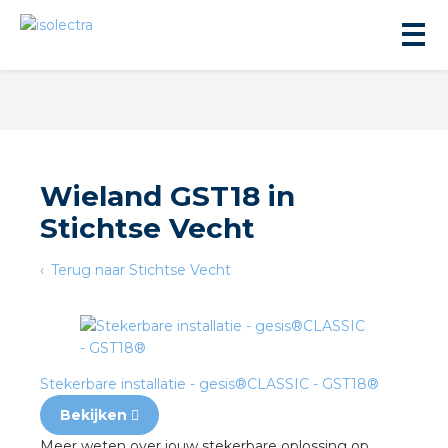
Wieland GST18 in
Stichtse Vecht
ningbouw
Terug naar Stichtse Vecht
liteit
inbouw
Stekerbare installatie - gesis®CLASSIC - GST18®
ngen
Bekijken
Meer weten over jouw stekerbare oplossing op