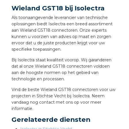
nd
Wieland GST18 bij Isolectra
nd GST®
Als toonaangevende leverancier van technische
oplossingen biedt Isolectra een breed assortiment
nd RST®
aan Wieland GST18 connectoren. Onze experts
kunnen u voorzien van advies op maat en zorgen
ervoor dat u de juiste producten krijgt voor uw
specifieke toepassingen.
ctbibliotheek
Bij Isolectra staat kwaliteit voorop. Wij garanderen
dat al onze Wieland GST18 connectoren voldoen
entatie
aan de hoogste normen op het gebied van
technologie en processen.
ctra Academy
Vind de beste Wieland GST18 connectoren voor uw
projecten in Stichtse Vecht bij Isolectra. Neem
vandaag nog contact met ons op voor meer
informatie.
Gerelateerde diensten
en