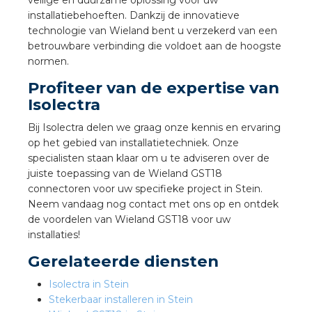
nd
veilige en duurzame oplossing voor uw
installatiebehoeften. Dankzij de innovatieve
technologie van Wieland bent u verzekerd van een
nd GST®
betrouwbare verbinding die voldoet aan de hoogste
normen.
nd RST®
Profiteer van de expertise van
Isolectra
Bij Isolectra delen we graag onze kennis en ervaring
ctbibliotheek
op het gebied van installatietechniek. Onze
specialisten staan klaar om u te adviseren over de
entatie
juiste toepassing van de Wieland GST18
connectoren voor uw specifieke project in Stein.
Neem vandaag nog contact met ons op en ontdek
ctra Academy
de voordelen van Wieland GST18 voor uw
installaties!
Gerelateerde diensten
Isolectra in Stein
Stekerbaar installeren in Stein
en