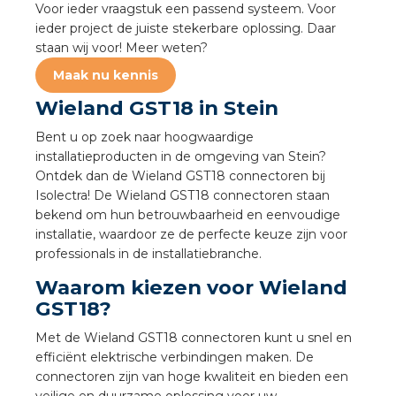
Voor ieder vraagstuk een passend systeem. Voor
a
ieder project de juiste stekerbare oplossing. Daar
staan wij voor! Meer weten?
air installeren
Maak nu kennis
den
Wieland GST18 in Stein
Bent u op zoek naar hoogwaardige
 installeren
installatieproducten in de omgeving van Stein?
Ontdek dan de Wieland GST18 connectoren bij
ren
Isolectra! De Wieland GST18 connectoren staan
bekend om hun betrouwbaarheid en eenvoudige
baar installeren
installatie, waardoor ze de perfecte keuze zijn voor
professionals in de installatiebranche.
baar installeren in beton
Waarom kiezen voor Wieland
GST18?
baar installeren in de tuinbouw
Met de Wieland GST18 connectoren kunt u snel en
nd stekerbare vlakkabel
efficiënt elektrische verbindingen maken. De
connectoren zijn van hoge kwaliteit en bieden een