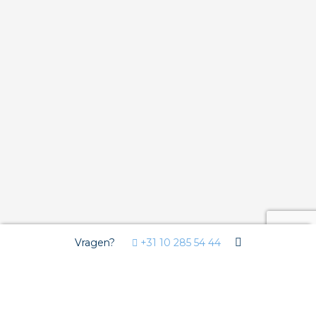
Vragen?
+31 10 285 54 44
Wij gebruiken Cookies
Deze website gebruikt functionele cookies voor de goede