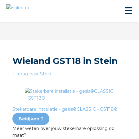
Wieland GST18 in Stein
ningbouw
Terug naar Stein
liteit
inbouw
Stekerbare installatie - gesis®CLASSIC - GST18®
Bekijken
ngen
Meer weten over jouw stekerbare oplossing op
maat?