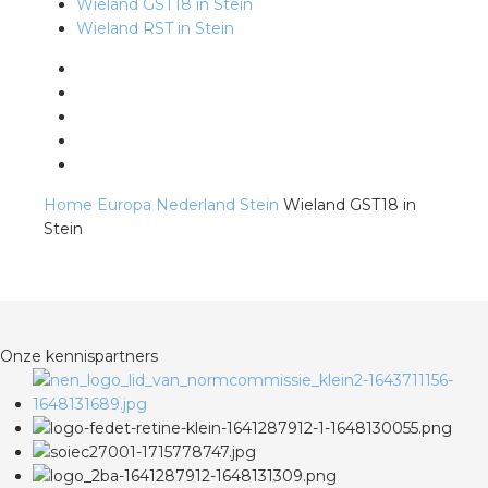
Wieland GST18 in Stein
Wieland RST in Stein
s
iedenis
Home
Europa
Nederland
Stein
Wieland GST18 in
voegde waarde
Stein
ures
ementen
Onze kennispartners
ws