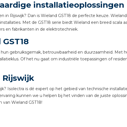
ardige installatieoplossingen
tuinbouw
Wieland stekerbare vlakk
n in Rijswijk? Dan is Wieland GST18 de perfecte keuze. Wieland 
nstallaties. Met de GST18 serie biedt Wieland een breed scala 
Wieland
rs en fabrikanten in de elektrotechniek.
d GST18
Wieland GST®
m hun gebruiksgemak, betrouwbaarheid en duurzaamheid. Met h
Wieland RST®
allatieklus. Of het nu gaat om industriële toepassingen of reside
Rijswijk
k? Isolectra is dé expert op het gebied van technische installat
varing kunnen we u helpen bij het vinden van de juiste oploss
n van Wieland GST18!