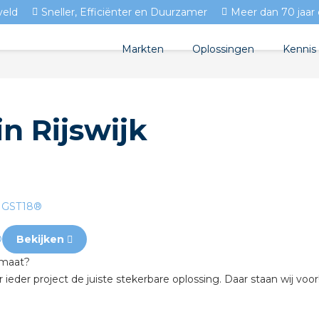
veld
Sneller, Efficiënter en Duurzamer
Meer dan 70 jaar 
Markten
Oplossingen
Kennis
Streda
Produc
Woningbouw
n Rijswijk
Circulair installeren
Docum
Utiliteit
EV laden
Isolec
Tuinbouw
Prefab installeren
Blogs
Sensoren
FAQ's
®
Bekijken
Stekerbaar installeren
 maat?
Stekerbaar installeren in
ieder project de juiste stekerbare oplossing. Daar staan wij vo
Stekerbaar installeren in 