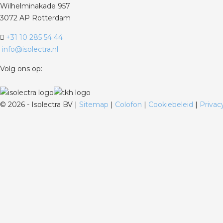
Wilhelminakade 957
3072 AP Rotterdam
+31 10 285 54 44
info@isolectra.nl
Volg ons op:
©
2026 - Isolectra BV |
Sitemap
|
Colofon
|
Cookiebeleid
|
Privac