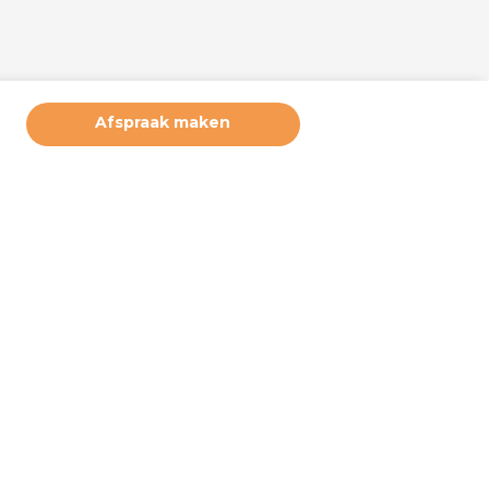
Afspraak maken
ruikerservaring te bieden. Derde partijen plaatsen marketing
deze cookies. Door hiernaast op akkoord te klikken, geeft u
 u wilt accepteren. Deze instellingen kunt u op elke moment
e bij ‘cookiebeleid’ (onderaan de pagina). Wilt u meer weten