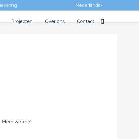
ervaring
Nederlands
▼
Projecten
Over ons
Contact
tbibliotheek
Team
Elektrotechnische groothan
entatie
Geschiedenis
tra Academy
Toegevoegde waarde
Vacatures
Evenementen
Nieuws
 beton
or! Meer weten?
de