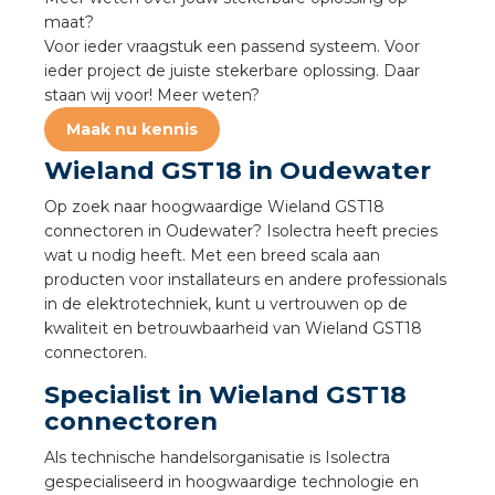
a
maat?
Voor ieder vraagstuk een passend systeem. Voor
air installeren
ieder project de juiste stekerbare oplossing. Daar
staan wij voor! Meer weten?
den
Maak nu kennis
Wieland GST18 in Oudewater
 installeren
Op zoek naar hoogwaardige Wieland GST18
ren
connectoren in Oudewater? Isolectra heeft precies
wat u nodig heeft. Met een breed scala aan
baar installeren
producten voor installateurs en andere professionals
in de elektrotechniek, kunt u vertrouwen op de
kwaliteit en betrouwbaarheid van Wieland GST18
baar installeren in beton
connectoren.
baar installeren in de tuinbouw
Specialist in Wieland GST18
connectoren
nd stekerbare vlakkabel
Als technische handelsorganisatie is Isolectra
gespecialiseerd in hoogwaardige technologie en