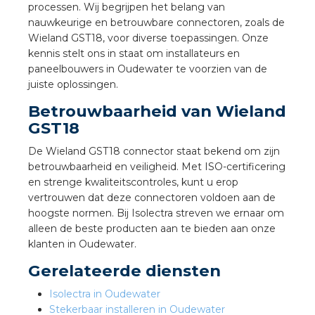
nd
processen. Wij begrijpen het belang van
nauwkeurige en betrouwbare connectoren, zoals de
nd GST®
Wieland GST18, voor diverse toepassingen. Onze
kennis stelt ons in staat om installateurs en
nd RST®
paneelbouwers in Oudewater te voorzien van de
juiste oplossingen.
Betrouwbaarheid van Wieland
GST18
ctbibliotheek
De Wieland GST18 connector staat bekend om zijn
betrouwbaarheid en veiligheid. Met ISO-certificering
entatie
en strenge kwaliteitscontroles, kunt u erop
vertrouwen dat deze connectoren voldoen aan de
ctra Academy
hoogste normen. Bij Isolectra streven we ernaar om
alleen de beste producten aan te bieden aan onze
klanten in Oudewater.
Gerelateerde diensten
Isolectra in Oudewater
Stekerbaar installeren in Oudewater
en