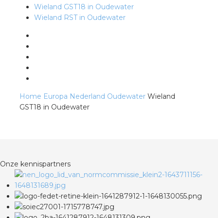
Wieland GST18 in Oudewater
Wieland RST in Oudewater
s
iedenis
Home
Europa
Nederland
Oudewater
Wieland
voegde waarde
GST18 in Oudewater
ures
ementen
Onze kennispartners
ws