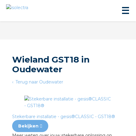
Wieland GST18 in
Oudewater
ningbouw
Terug naar Oudewater
liteit
inbouw
Stekerbare installatie - gesis®CLASSIC - GST18®
ngen
Bekijken
Meer weten over jouw stekerbare oplossing op