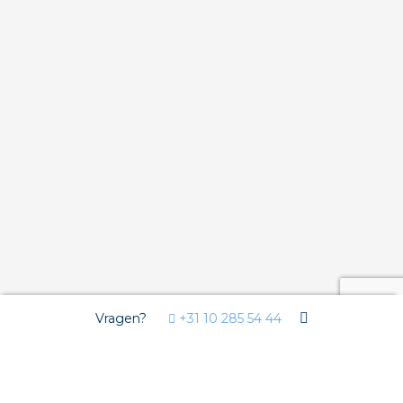
Vragen?
+31 10 285 54 44
Wij gebruiken Cookies
Deze website gebruikt functionele cookies voor de goede