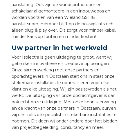
nd
aansluiting. Ook zijn de wandcontactdoor en
schakelaar al gemonteerd in een inbouwdoos en
nd GST®
worden voorzien van een Wieland GST18
aansluitsnoer. Hierdoor blijft op de bouwplaats echt
nd RST®
alleen plug & play over. Dit zorgt voor minder kabel,
minder kans op fouten en minder kosten!
Uw partner in het werkveld
Voor Isolectra is geen uitdaging te groot, want wij
ctbibliotheek
gebruiken innovatieve en creatieve oplossingen.
Onze samenwerking met onze partners en
entatie
opdrachtgevers in Oostzaan stelt ons in staat onze
stekerbare installaties te optimaliseren voor elke
ctra Academy
klant en elke uitdaging. Wij zijn pas tevreden als het
werkt. De uitdaging van onze opdrachtgever is dan
ook echt onze uitdaging. Met onze kennis, ervaring
en de kracht van onze partners in Oostzaan, durven
wij ons zelfs dé specialist in stekerbare installaties te
noemen. Dit doen wij onder andere door het bieden
van projectbegeleiding, consultancy en meer.
en