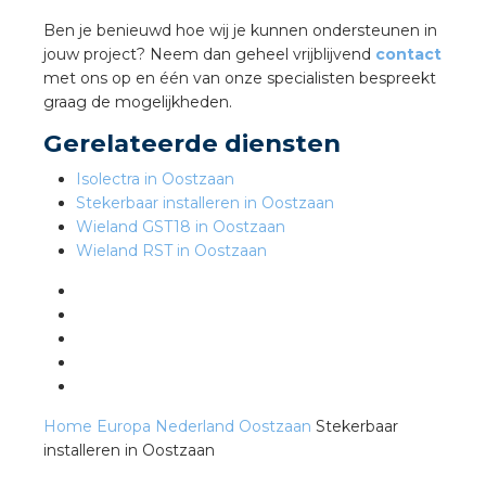
Ben je benieuwd hoe wij je kunnen ondersteunen in
jouw project? Neem dan geheel vrijblijvend
contact
s
met ons op en één van onze specialisten bespreekt
graag de mogelijkheden.
Gerelateerde diensten
iedenis
Isolectra in Oostzaan
Stekerbaar installeren in Oostzaan
voegde waarde
Wieland GST18 in Oostzaan
Wieland RST in Oostzaan
ures
ementen
ws
Home
Europa
Nederland
Oostzaan
Stekerbaar
installeren in Oostzaan