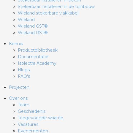
Stekerbaar installeren in beton
Stekerbaar installeren in de tuinbouw
Wieland stekerbare vlakkabel
Wieland
Wieland GST®
Wieland RST®
Kennis
Productbibliotheek
Documentatie
Isolectra Academy
Blogs
FAQ's
Projecten
Over ons
Team
Geschiedenis
Toegevoegde waarde
Vacatures
Evenementen