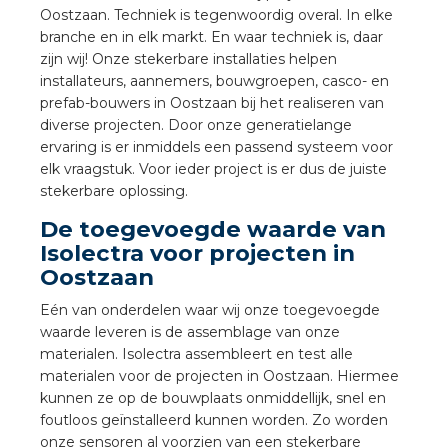
a
Oostzaan. Techniek is tegenwoordig overal. In elke
branche en in elk markt. En waar techniek is, daar
zijn wij! Onze stekerbare installaties helpen
air installeren
installateurs, aannemers, bouwgroepen, casco- en
prefab-bouwers in Oostzaan bij het realiseren van
den
diverse projecten. Door onze generatielange
ervaring is er inmiddels een passend systeem voor
 installeren
elk vraagstuk. Voor ieder project is er dus de juiste
stekerbare oplossing.
ren
De toegevoegde waarde van
Isolectra voor projecten in
baar installeren
Oostzaan
baar installeren in beton
Eén van onderdelen waar wij onze toegevoegde
waarde leveren is de assemblage van onze
baar installeren in de tuinbouw
materialen. Isolectra assembleert en test alle
materialen voor de projecten in Oostzaan. Hiermee
nd stekerbare vlakkabel
kunnen ze op de bouwplaats onmiddellijk, snel en
foutloos geïnstalleerd kunnen worden. Zo worden
onze sensoren al voorzien van een stekerbare