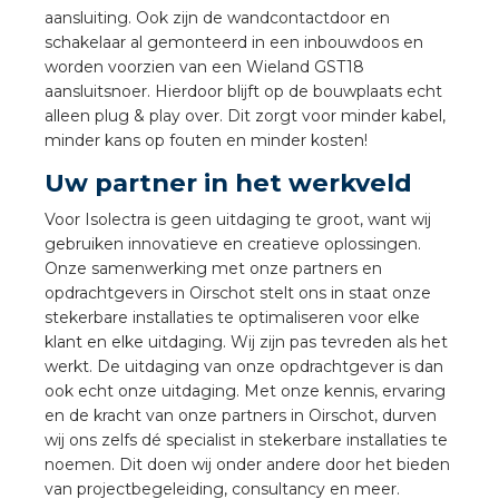
nd
aansluiting. Ook zijn de wandcontactdoor en
schakelaar al gemonteerd in een inbouwdoos en
nd GST®
worden voorzien van een Wieland GST18
aansluitsnoer. Hierdoor blijft op de bouwplaats echt
nd RST®
alleen plug & play over. Dit zorgt voor minder kabel,
minder kans op fouten en minder kosten!
Uw partner in het werkveld
Voor Isolectra is geen uitdaging te groot, want wij
ctbibliotheek
gebruiken innovatieve en creatieve oplossingen.
Onze samenwerking met onze partners en
entatie
opdrachtgevers in Oirschot stelt ons in staat onze
stekerbare installaties te optimaliseren voor elke
ctra Academy
klant en elke uitdaging. Wij zijn pas tevreden als het
werkt. De uitdaging van onze opdrachtgever is dan
ook echt onze uitdaging. Met onze kennis, ervaring
en de kracht van onze partners in Oirschot, durven
wij ons zelfs dé specialist in stekerbare installaties te
noemen. Dit doen wij onder andere door het bieden
van projectbegeleiding, consultancy en meer.
en