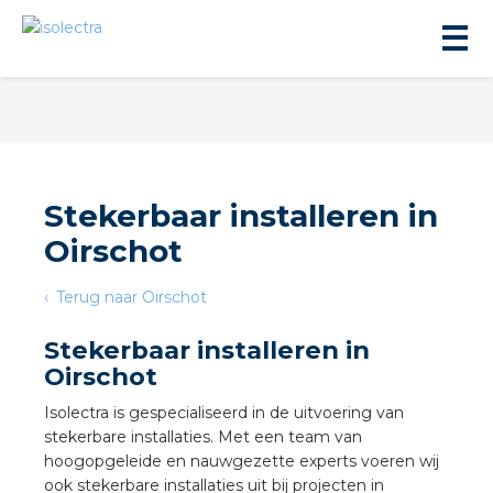
Stekerbaar installeren in
Oirschot
ningbouw
Terug naar Oirschot
liteit
Stekerbaar installeren in
Oirschot
inbouw
Isolectra is gespecialiseerd in de uitvoering van
stekerbare installaties. Met een team van
ngen
hoogopgeleide en nauwgezette experts voeren wij
ook stekerbare installaties uit bij projecten in