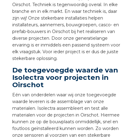
a
Oirschot. Techniek is tegenwoordig overal. In elke
branche en in elk markt. En waar techniek is, daar
zijn wij! Onze stekerbare installaties helpen
air installeren
installateurs, aannemers, bouwgroepen, casco- en
prefab-bouwers in Oirschot bij het realiseren van
den
diverse projecten. Door onze generatielange
ervaring is er inmiddels een passend systeem voor
 installeren
elk vraagstuk. Voor ieder project is er dus de juiste
stekerbare oplossing.
ren
De toegevoegde waarde van
Isolectra voor projecten in
baar installeren
Oirschot
baar installeren in beton
Eén van onderdelen waar wij onze toegevoegde
waarde leveren is de assemblage van onze
baar installeren in de tuinbouw
materialen. Isolectra assembleert en test alle
materialen voor de projecten in Oirschot. Hiermee
nd stekerbare vlakkabel
kunnen ze op de bouwplaats onmiddellijk, snel en
foutloos geïnstalleerd kunnen worden. Zo worden
onze sensoren al voorzien van een stekerbare