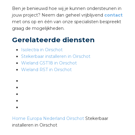
Ben je benieuwd hoe wij je kunnen ondersteunen in
jouw project? Neem dan geheel vrijblijvend
contact
s
met ons op en één van onze specialisten bespreekt
graag de mogelijkheden.
Gerelateerde diensten
iedenis
Isolectra in Oirschot
Stekerbaar installeren in Oirschot
voegde waarde
Wieland GST18 in Oirschot
Wieland RST in Oirschot
ures
ementen
ws
Home
Europa
Nederland
Oirschot
Stekerbaar
installeren in Oirschot