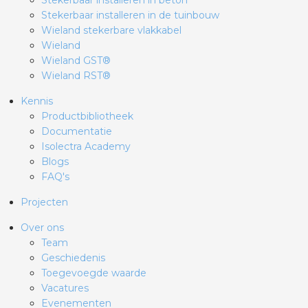
Stekerbaar installeren in beton
Stekerbaar installeren in de tuinbouw
Wieland stekerbare vlakkabel
Wieland
Wieland GST®
Wieland RST®
Kennis
Productbibliotheek
Documentatie
Isolectra Academy
Blogs
FAQ's
Projecten
Over ons
Team
Geschiedenis
Toegevoegde waarde
Vacatures
Evenementen