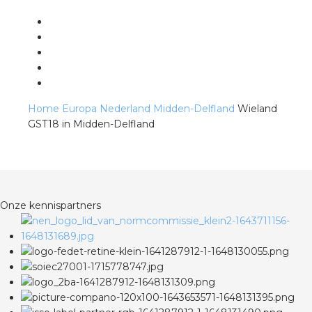
s
Home
Europa
Nederland
Midden-Delfland
Wieland
iedenis
GST18 in Midden-Delfland
voegde waarde
ures
Onze kennispartners
ementen
ws