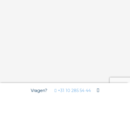
Vragen?
+31 10 285 54 44
Wij gebruiken Cookies
Deze website gebruikt functionele cookies voor de goede
werking van de website en analytische cookies om u een