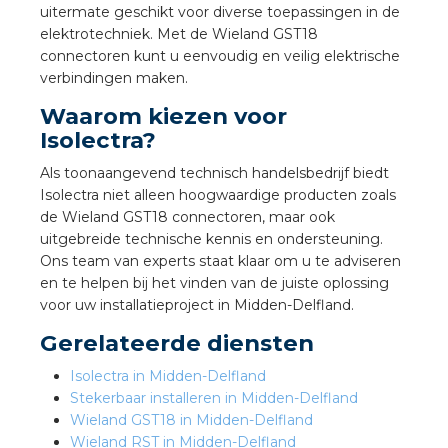
nd
uitermate geschikt voor diverse toepassingen in de
elektrotechniek. Met de Wieland GST18
nd GST®
connectoren kunt u eenvoudig en veilig elektrische
verbindingen maken.
nd RST®
Waarom kiezen voor
Isolectra?
Als toonaangevend technisch handelsbedrijf biedt
Isolectra niet alleen hoogwaardige producten zoals
ctbibliotheek
de Wieland GST18 connectoren, maar ook
uitgebreide technische kennis en ondersteuning.
entatie
Ons team van experts staat klaar om u te adviseren
en te helpen bij het vinden van de juiste oplossing
ctra Academy
voor uw installatieproject in Midden-Delfland.
Gerelateerde diensten
Isolectra in Midden-Delfland
Stekerbaar installeren in Midden-Delfland
Wieland GST18 in Midden-Delfland
en
Wieland RST in Midden-Delfland