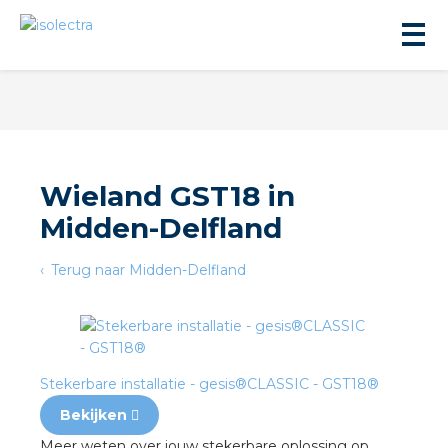
Wieland GST18 in
Midden-Delfland
ningbouw
Terug naar Midden-Delfland
liteit
inbouw
Stekerbare installatie - gesis®CLASSIC - GST18®
ngen
Bekijken
Meer weten over jouw stekerbare oplossing op