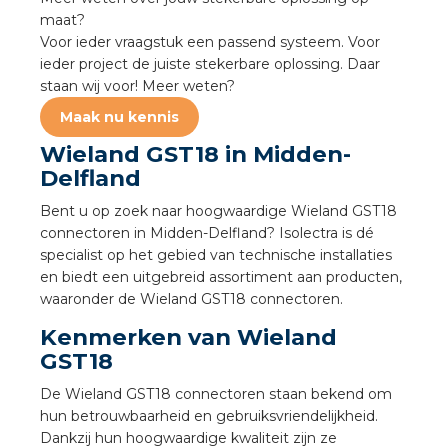
a
maat?
Voor ieder vraagstuk een passend systeem. Voor
air installeren
ieder project de juiste stekerbare oplossing. Daar
staan wij voor! Meer weten?
den
Maak nu kennis
Wieland GST18 in Midden-
 installeren
Delfland
ren
Bent u op zoek naar hoogwaardige Wieland GST18
connectoren in Midden-Delfland? Isolectra is dé
baar installeren
specialist op het gebied van technische installaties
en biedt een uitgebreid assortiment aan producten,
waaronder de Wieland GST18 connectoren.
baar installeren in beton
Kenmerken van Wieland
baar installeren in de tuinbouw
GST18
De Wieland GST18 connectoren staan bekend om
nd stekerbare vlakkabel
hun betrouwbaarheid en gebruiksvriendelijkheid.
Dankzij hun hoogwaardige kwaliteit zijn ze