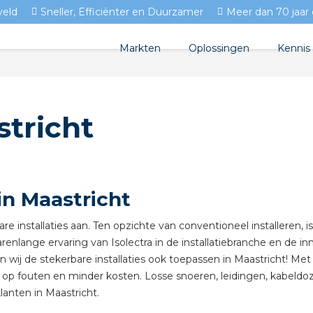
veld
Sneller, Efficiënter en Duurzamer
Meer dan 70 jaar 
Markten
Oplossingen
Kennis
Streda
Produc
Woningbouw
stricht
Circulair installeren
Docum
Utiliteit
EV laden
Isolec
Tuinbouw
Prefab installeren
Blogs
in Maastricht
Sensoren
FAQ's
are installaties aan. Ten opzichte van conventioneel installeren, i
Stekerbaar installeren
arenlange ervaring van Isolectra in de installatiebranche en de inn
en wij de stekerbare installaties ook toepassen in Maastricht! Me
Stekerbaar installeren in
s op fouten en minder kosten. Losse snoeren, leidingen, kabeldoz
lanten in Maastricht.
Stekerbaar installeren in 