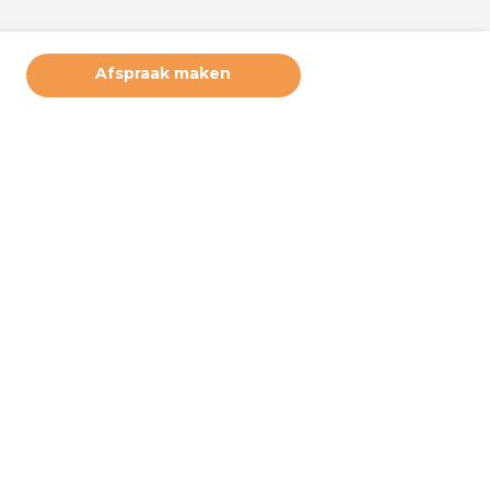
Afspraak maken
ruikerservaring te bieden. Derde partijen plaatsen marketing
deze cookies. Door hiernaast op akkoord te klikken, geeft u
 u wilt accepteren. Deze instellingen kunt u op elke moment
e bij ‘cookiebeleid’ (onderaan de pagina). Wilt u meer weten