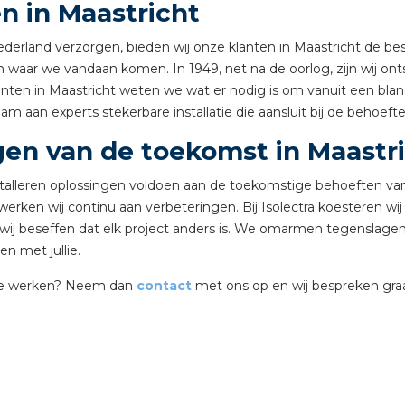
n in Maastricht
tuinbouw
Nederland verzorgen, bieden wij onze klanten in Maastricht de be
Wieland stekerbare vlakk
waar we vandaan komen. In 1949, net na de oorlog, zijn wij onts
Wieland
nten in Maastricht weten we wat er nodig is om vanuit een blanc
 aan experts stekerbare installatie die aansluit bij de behoeft
Wieland GST®
gen van de toekomst in Maastr
Wieland RST®
nstalleren oplossingen voldoen aan de toekomstige behoeften va
erken wij continu aan verbeteringen. Bij Isolectra koesteren wi
t wij beseffen dat elk project anders is. We omarmen tegensla
en met jullie.
 te werken? Neem dan
contact
met ons op en wij bespreken gra