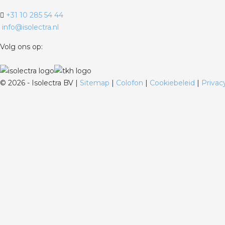
+31 10 285 54 44
info@isolectra.nl
Volg ons op:
©
2026 - Isolectra BV |
Sitemap
|
Colofon
|
Cookiebeleid
|
Privac