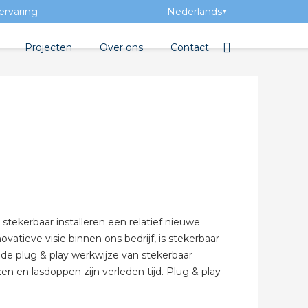
ervaring
Nederlands
▼
Projecten
Over ons
Contact
tbibliotheek
Team
Elektrotechnische groothan
entatie
Geschiedenis
tra Academy
Toegevoegde waarde
Vacatures
Evenementen
s stekerbaar installeren een relatief nieuwe
Nieuws
ovatieve visie binnen ons bedrijf, is stekerbaar
t de plug & play werkwijze van stekerbaar
 beton
en en lasdoppen zijn verleden tijd. Plug & play
de