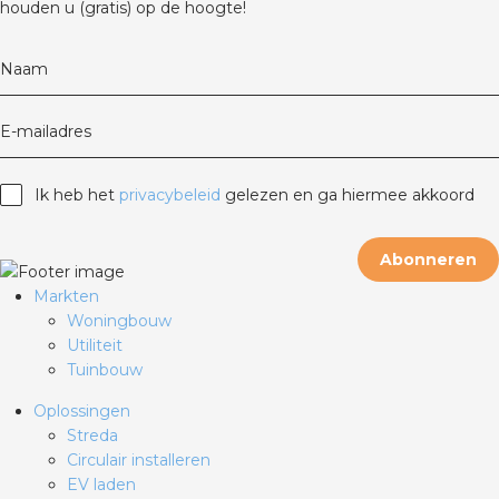
houden u (gratis) op de hoogte!
rotechnische groothandels
Naam
E-mailadres
Ik heb het
privacybeleid
gelezen en ga hiermee akkoord
Abonneren
Markten
Woningbouw
Utiliteit
Tuinbouw
Oplossingen
Streda
Circulair installeren
EV laden