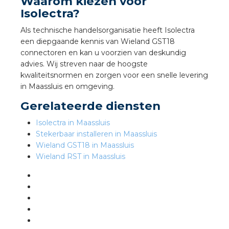
nd
Waarom kiezen voor
Isolectra?
nd GST®
Als technische handelsorganisatie heeft Isolectra
een diepgaande kennis van Wieland GST18
nd RST®
connectoren en kan u voorzien van deskundig
advies. Wij streven naar de hoogste
kwaliteitsnormen en zorgen voor een snelle levering
in Maassluis en omgeving.
ctbibliotheek
Gerelateerde diensten
Isolectra in Maassluis
entatie
Stekerbaar installeren in Maassluis
Wieland GST18 in Maassluis
ctra Academy
Wieland RST in Maassluis
en