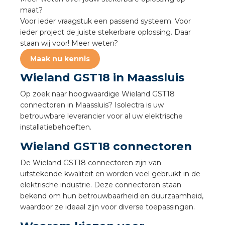
a
maat?
Voor ieder vraagstuk een passend systeem. Voor
air installeren
ieder project de juiste stekerbare oplossing. Daar
staan wij voor! Meer weten?
den
Maak nu kennis
Wieland GST18 in Maassluis
 installeren
Op zoek naar hoogwaardige Wieland GST18
ren
connectoren in Maassluis? Isolectra is uw
betrouwbare leverancier voor al uw elektrische
baar installeren
installatiebehoeften.
Wieland GST18 connectoren
baar installeren in beton
De Wieland GST18 connectoren zijn van
uitstekende kwaliteit en worden veel gebruikt in de
baar installeren in de tuinbouw
elektrische industrie. Deze connectoren staan
bekend om hun betrouwbaarheid en duurzaamheid,
nd stekerbare vlakkabel
waardoor ze ideaal zijn voor diverse toepassingen.