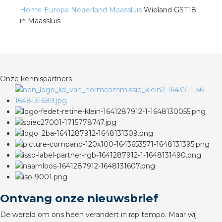
Home
Europa
Nederland
Maassluis
Wieland GST18
in Maassluis
s
Onze kennispartners
iedenis
voegde waarde
ures
ementen
ws
Ontvang onze nieuwsbrief
De wereld om ons heen verandert in rap tempo. Maar wij