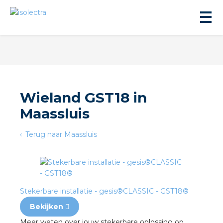
Wieland GST18 in
Maassluis
ningbouw
Terug naar Maassluis
liteit
inbouw
Stekerbare installatie - gesis®CLASSIC - GST18®
ngen
Bekijken
Meer weten over jouw stekerbare oplossing op