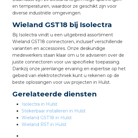
nd
en temperaturen, waardoor ze geschikt zijn voor
diverse industriële omgevingen.
nd GST®
Wieland GST18 bij Isolectra
nd RST®
Bij Isolectra vindt u een uitgebreid assortiment
Wieland GST18 connectoren, inclusief verschillende
varianten en accessoires. Onze deskundige
medewerkers staan klaar om u te adviseren over de
ctbibliotheek
juiste connectoren voor uw specifieke toepassing.
Dankzij onze jarenlange ervaring en expertise op het
gebied van elektrotechniek kunt u rekenen op de
entatie
beste oplossingen voor uw projecten in Hulst.
ctra Academy
Gerelateerde diensten
Isolectra in Hulst
Stekerbaar installeren in Hulst
Wieland GST18 in Hulst
Wieland RST in Hulst
en