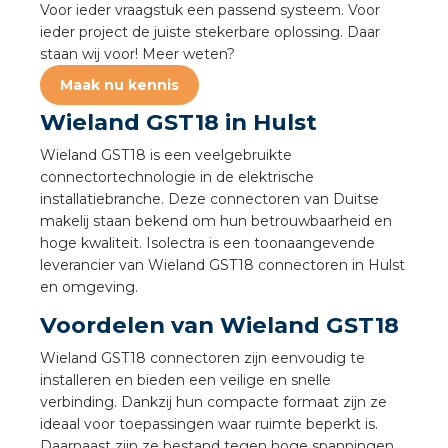
Voor ieder vraagstuk een passend systeem. Voor
a
ieder project de juiste stekerbare oplossing. Daar
staan wij voor! Meer weten?
air installeren
Maak nu kennis
den
Wieland GST18 in Hulst
Wieland GST18 is een veelgebruikte
 installeren
connectortechnologie in de elektrische
installatiebranche. Deze connectoren van Duitse
ren
makelij staan bekend om hun betrouwbaarheid en
hoge kwaliteit. Isolectra is een toonaangevende
baar installeren
leverancier van Wieland GST18 connectoren in Hulst
en omgeving.
baar installeren in beton
Voordelen van Wieland GST18
baar installeren in de tuinbouw
Wieland GST18 connectoren zijn eenvoudig te
installeren en bieden een veilige en snelle
nd stekerbare vlakkabel
verbinding. Dankzij hun compacte formaat zijn ze
ideaal voor toepassingen waar ruimte beperkt is.
Daarnaast zijn ze bestand tegen hoge spanningen