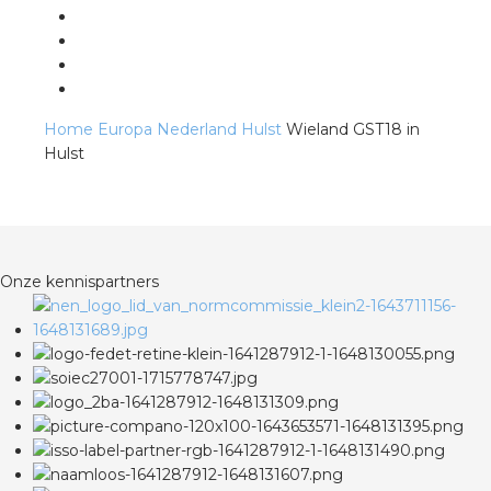
s
Home
Europa
Nederland
Hulst
Wieland GST18 in
Hulst
iedenis
voegde waarde
ures
Onze kennispartners
ementen
ws