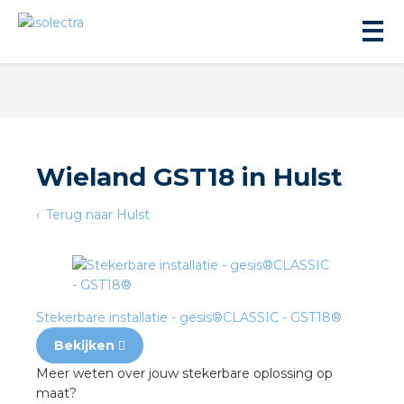
Wieland GST18 in Hulst
ningbouw
Terug naar Hulst
liteit
inbouw
Stekerbare installatie - gesis®CLASSIC - GST18®
Bekijken
ngen
Meer weten over jouw stekerbare oplossing op
maat?