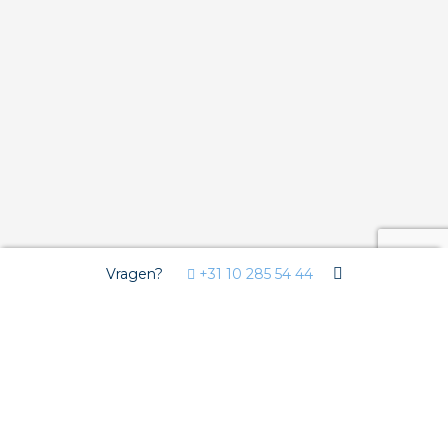
Vragen?
+31 10 285 54 44
Wij gebruiken Cookies
Deze website gebruikt functionele cookies voor de goede
werking van de website en analytische cookies om u een
optimale gebruikerservaring te bieden. Derde partijen plaatsen
marketing en overige cookies om u gepersonaliseerde