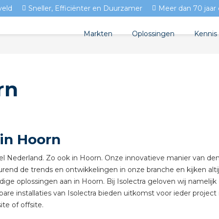
veld
Sneller, Efficiënter en Duurzamer
Meer dan 70 jaar 
Markten
Oplossingen
Kennis
Streda
Produc
Woningbouw
rn
Circulair installeren
Docum
Utiliteit
EV laden
Isolec
Tuinbouw
Prefab installeren
Blogs
 in Hoorn
Sensoren
FAQ's
 heel Nederland. Zo ook in Hoorn. Onze innovatieve manier van d
Stekerbaar installeren
urend de trends en ontwikkelingen in onze branche en kijken alt
dige oplossingen aan in Hoorn. Bij Isolectra geloven wij nameli
Stekerbaar installeren in
e installaties van Isolectra bieden uitkomst voor ieder projec
te of offsite.
Stekerbaar installeren in 