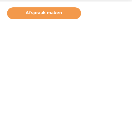
Afspraak maken
ruikerservaring te bieden. Derde partijen plaatsen marketing
deze cookies. Door hiernaast op akkoord te klikken, geeft u
 u wilt accepteren. Deze instellingen kunt u op elke moment
e bij ‘cookiebeleid’ (onderaan de pagina). Wilt u meer weten