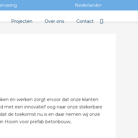
ervaring
Nederlands
▼
Projecten
Over ons
Contact
tbibliotheek
Team
Elektrotechnische groothan
entatie
Geschiedenis
tra Academy
Toegevoegde waarde
Vacatures
Evenementen
enken én werken zorgt ervoor dat onze klanten
Nieuws
ijd met een innovatief oog naar onze stekerbare
jk dat de toekomst nu is en daar nemen wij onze
 beton
t in Hoorn voor prefab betonbouw,
de