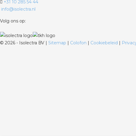
+31 10 285 54 44
info@isolectra.nl
Volg ons op:
©
2026 - Isolectra BV |
Sitemap
|
Colofon
|
Cookiebeleid
|
Privac