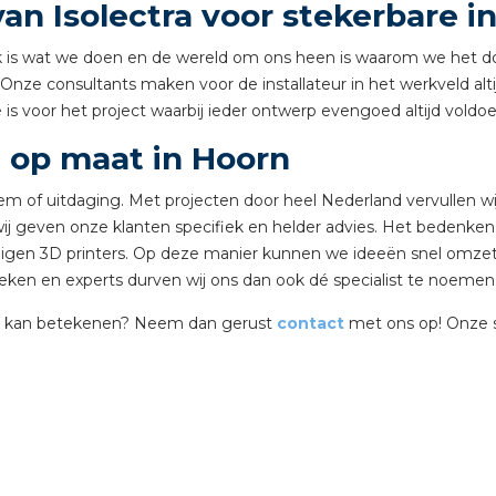
an Isolectra voor stekerbare in
tuinbouw
hniek is wat we doen en de wereld om ons heen is waarom we het 
Wieland stekerbare vlakk
nze consultants maken voor de installateur in het werkveld altij
Wieland
 is voor het project waarbij ieder ontwerp evengoed altijd voldo
n op maat in Hoorn
Wieland GST®
em of uitdaging. Met projecten door heel Nederland vervullen w
Wieland RST®
wij geven onze klanten specifiek en helder advies. Het bedenken
gen 3D printers. Op deze manier kunnen we ideeën snel omzett
ken en experts durven wij ons dan ook dé specialist te noemen in
ect kan betekenen? Neem dan gerust
contact
met ons op! Onze sp