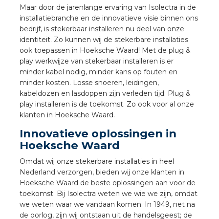
a
Maar door de jarenlange ervaring van Isolectra in de
installatiebranche en de innovatieve visie binnen ons
bedrijf, is stekerbaar installeren nu deel van onze
air installeren
identiteit. Zo kunnen wij de stekerbare installaties
ook toepassen in Hoeksche Waard! Met de plug &
den
play werkwijze van stekerbaar installeren is er
minder kabel nodig, minder kans op fouten en
 installeren
minder kosten. Losse snoeren, leidingen,
kabeldozen en lasdoppen zijn verleden tijd. Plug &
ren
play installeren is de toekomst. Zo ook voor al onze
klanten in Hoeksche Waard.
baar installeren
Innovatieve oplossingen in
Hoeksche Waard
baar installeren in beton
Omdat wij onze stekerbare installaties in heel
baar installeren in de tuinbouw
Nederland verzorgen, bieden wij onze klanten in
Hoeksche Waard de beste oplossingen aan voor de
toekomst. Bij Isolectra weten we wie we zijn, omdat
nd stekerbare vlakkabel
we weten waar we vandaan komen. In 1949, net na
de oorlog, zijn wij ontstaan uit de handelsgeest; de