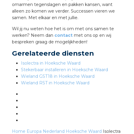
omarmen tegenslagen en pakken kansen, want
alleen zo komen we verder. Successen vieren we
s
samen. Met elkaar en met jullie.
Wil jij nu weten hoe het is om met ons samen te
werken? Neem dan
contact
met ons op en wij
bespreken graag de mogelijkheden!
iedenis
Gerelateerde diensten
voegde waarde
Isolectra in Hoeksche Waard
Stekerbaar installeren in Hoeksche Waard
Wieland GST18 in Hoeksche Waard
ures
Wieland RST in Hoeksche Waard
ementen
ws
Home
Europa
Nederland
Hoeksche Waard
Isolectra