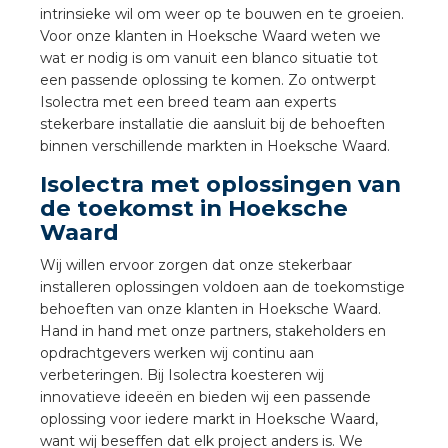
nd
intrinsieke wil om weer op te bouwen en te groeien.
Voor onze klanten in Hoeksche Waard weten we
nd GST®
wat er nodig is om vanuit een blanco situatie tot
een passende oplossing te komen. Zo ontwerpt
nd RST®
Isolectra met een breed team aan experts
stekerbare installatie die aansluit bij de behoeften
binnen verschillende markten in Hoeksche Waard.
Isolectra met oplossingen van
ctbibliotheek
de toekomst in Hoeksche
Waard
entatie
Wij willen ervoor zorgen dat onze stekerbaar
installeren oplossingen voldoen aan de toekomstige
ctra Academy
behoeften van onze klanten in Hoeksche Waard.
Hand in hand met onze partners, stakeholders en
opdrachtgevers werken wij continu aan
verbeteringen. Bij Isolectra koesteren wij
innovatieve ideeën en bieden wij een passende
oplossing voor iedere markt in Hoeksche Waard,
want wij beseffen dat elk project anders is. We
en