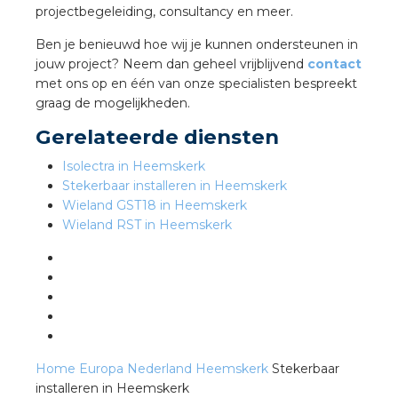
projectbegeleiding, consultancy en meer.
Ben je benieuwd hoe wij je kunnen ondersteunen in
s
jouw project? Neem dan geheel vrijblijvend
contact
met ons op en één van onze specialisten bespreekt
graag de mogelijkheden.
Gerelateerde diensten
iedenis
Isolectra in Heemskerk
voegde waarde
Stekerbaar installeren in Heemskerk
Wieland GST18 in Heemskerk
Wieland RST in Heemskerk
ures
ementen
ws
Home
Europa
Nederland
Heemskerk
Stekerbaar
installeren in Heemskerk