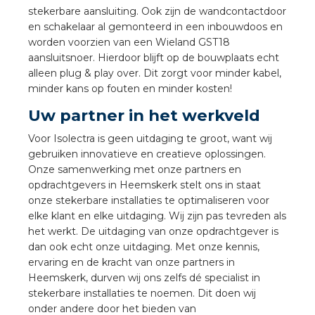
nd
stekerbare aansluiting. Ook zijn de wandcontactdoor
en schakelaar al gemonteerd in een inbouwdoos en
nd GST®
worden voorzien van een Wieland GST18
aansluitsnoer. Hierdoor blijft op de bouwplaats echt
nd RST®
alleen plug & play over. Dit zorgt voor minder kabel,
minder kans op fouten en minder kosten!
Uw partner in het werkveld
Voor Isolectra is geen uitdaging te groot, want wij
ctbibliotheek
gebruiken innovatieve en creatieve oplossingen.
Onze samenwerking met onze partners en
entatie
opdrachtgevers in Heemskerk stelt ons in staat
onze stekerbare installaties te optimaliseren voor
ctra Academy
elke klant en elke uitdaging. Wij zijn pas tevreden als
het werkt. De uitdaging van onze opdrachtgever is
dan ook echt onze uitdaging. Met onze kennis,
ervaring en de kracht van onze partners in
Heemskerk, durven wij ons zelfs dé specialist in
stekerbare installaties te noemen. Dit doen wij
onder andere door het bieden van
en