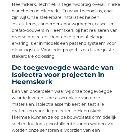
a
Heemskerk. Techniek is tegenwoordig overal. In elke
branche en in elk markt. En waar techniek is, daar
zijn wij! Onze stekerbare installaties helpen
air installeren
installateurs, aannemers, bouwgroepen, casco- en
prefab-bouwers in Heemskerk bij het realiseren van
den
diverse projecten. Door onze generatielange
ervaring is er inmiddels een passend systeem voor
 installeren
elk vraagstuk. Voor ieder project is er dus de juiste
stekerbare oplossing.
ren
De toegevoegde waarde van
Isolectra voor projecten in
baar installeren
Heemskerk
baar installeren in beton
Eén van onderdelen waar wij onze toegevoegde
waarde leveren is de assemblage van onze
baar installeren in de tuinbouw
materialen. Isolectra assembleert en test alle
materialen voor de projecten in Heemskerk.
nd stekerbare vlakkabel
Hiermee kunnen ze op de bouwplaats onmiddellijk,
snel en foutloos geïnstalleerd kunnen worden. Zo
worden onze sensoren al voorzien van een