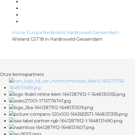
s
Home
Europa
Nederland
Hardinxveld-Giessendam
Wieland GST18 in Hardinxveld-Giessendam
iedenis
voegde waarde
Onze kennispartners
ures
ementen
ws