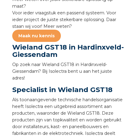
a
maat?
Voor ieder vraagstuk een passend systeem. Voor
air installeren
ieder project de juiste stekerbare oplossing. Daar
staan wij voor! Meer weten?
den
Maak nu kennis
Wieland GST18 in Hardinxveld-
 installeren
Giessendam
ren
Op zoek naar Wieland GST18 in Hardinxveld-
Giessendam? Bij Isolectra bent u aan het juiste
baar installeren
adres!
Specialist in Wieland GST18
baar installeren in beton
Als toonaangevende technische handelsorganisatie
heeft Isolectra een uitgebreid assortiment aan
baar installeren in de tuinbouw
producten, waaronder de Wieland GST18. Deze
producten zijn van topkwaliteit en worden gebruikt
nd stekerbare vlakkabel
door installateurs, kast- en paneelbouwers en
fabrikanten in de elektrotechniek. Isolectra deelt