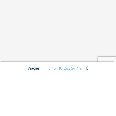
Vragen?
+31 10 285 54 44
Wij gebruiken Cookies
Deze website gebruikt functionele cookies voor de goede
werking van de website en analytische cookies om u een
optimale gebruikerservaring te bieden. Derde partijen plaatsen
marketing en overige cookies om u gepersonaliseerde
advertenties te tonen. Uw internetgedrag kan door deze