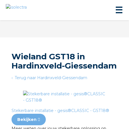
Wieland GST18 in
Hardinxveld-Giessendam
ningbouw
Terug naar Hardinxveld-Giessendam
liteit
inbouw
Stekerbare installatie - gesis®CLASSIC - GST18®
ngen
Bekijken
Meer weten over jouw stekerbare oplossing op