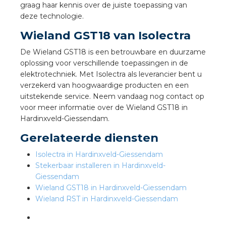
nd
graag haar kennis over de juiste toepassing van
deze technologie.
nd GST®
Wieland GST18 van Isolectra
nd RST®
De Wieland GST18 is een betrouwbare en duurzame
oplossing voor verschillende toepassingen in de
elektrotechniek. Met Isolectra als leverancier bent u
verzekerd van hoogwaardige producten en een
uitstekende service. Neem vandaag nog contact op
ctbibliotheek
voor meer informatie over de Wieland GST18 in
Hardinxveld-Giessendam.
entatie
Gerelateerde diensten
ctra Academy
Isolectra in Hardinxveld-Giessendam
Stekerbaar installeren in Hardinxveld-
Giessendam
Wieland GST18 in Hardinxveld-Giessendam
Wieland RST in Hardinxveld-Giessendam
en