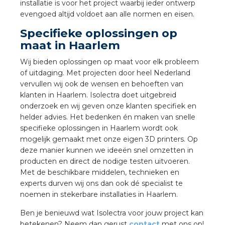
nd
installatie is voor het project waarbij ieder ontwerp
evengoed altijd voldoet aan alle normen en eisen.
nd GST®
Specifieke oplossingen op
maat in Haarlem
nd RST®
Wij bieden oplossingen op maat voor elk probleem
of uitdaging. Met projecten door heel Nederland
vervullen wij ook de wensen en behoeften van
klanten in Haarlem. Isolectra doet uitgebreid
ctbibliotheek
onderzoek en wij geven onze klanten specifiek en
helder advies. Het bedenken én maken van snelle
entatie
specifieke oplossingen in Haarlem wordt ook
mogelijk gemaakt met onze eigen 3D printers. Op
ctra Academy
deze manier kunnen we ideeën snel omzetten in
producten en direct de nodige testen uitvoeren.
Met de beschikbare middelen, technieken en
experts durven wij ons dan ook dé specialist te
noemen in stekerbare installaties in Haarlem.
Ben je benieuwd wat Isolectra voor jouw project kan
en
betekenen? Neem dan gerust
contact
met ons op!