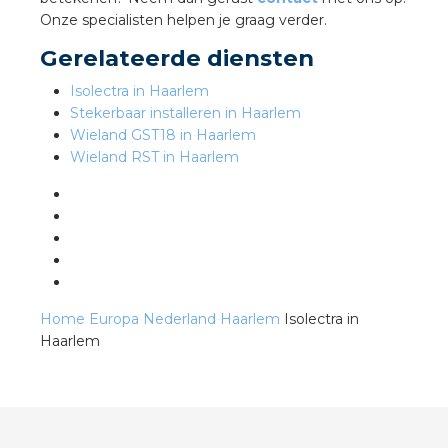
Onze specialisten helpen je graag verder.
Gerelateerde diensten
s
Isolectra in Haarlem
Stekerbaar installeren in Haarlem
Wieland GST18 in Haarlem
Wieland RST in Haarlem
iedenis
voegde waarde
ures
ementen
Home
Europa
Nederland
Haarlem
Isolectra in
Haarlem
ws