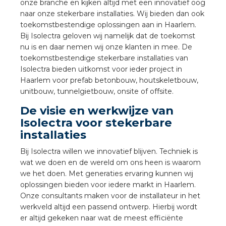
onze branche en kijken altijd met een innovatief oog
a
naar onze stekerbare installaties. Wij bieden dan ook
toekomstbestendige oplossingen aan in Haarlem.
air installeren
Bij Isolectra geloven wij namelijk dat de toekomst
nu is en daar nemen wij onze klanten in mee. De
den
toekomstbestendige stekerbare installaties van
Isolectra bieden uitkomst voor ieder project in
 installeren
Haarlem voor prefab betonbouw, houtskeletbouw,
unitbouw, tunnelgietbouw, onsite of offsite.
ren
De visie en werkwijze van
Isolectra voor stekerbare
baar installeren
installaties
Bij Isolectra willen we innovatief blijven. Techniek is
baar installeren in beton
wat we doen en de wereld om ons heen is waarom
we het doen. Met generaties ervaring kunnen wij
baar installeren in de tuinbouw
oplossingen bieden voor iedere markt in Haarlem.
Onze consultants maken voor de installateur in het
nd stekerbare vlakkabel
werkveld altijd een passend ontwerp. Hierbij wordt
er altijd gekeken naar wat de meest efficiënte