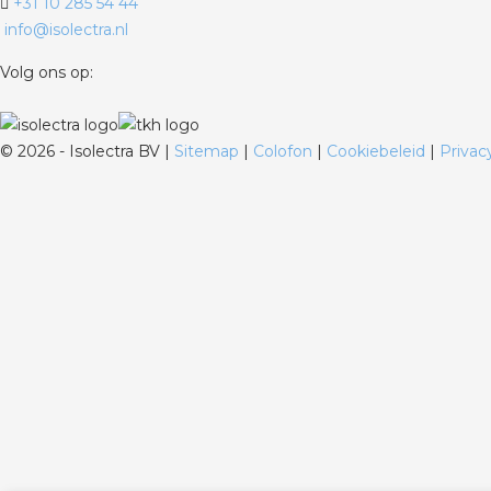
+31 10 285 54 44
info@isolectra.nl
Volg ons op:
©
2026 - Isolectra BV |
Sitemap
|
Colofon
|
Cookiebeleid
|
Privac