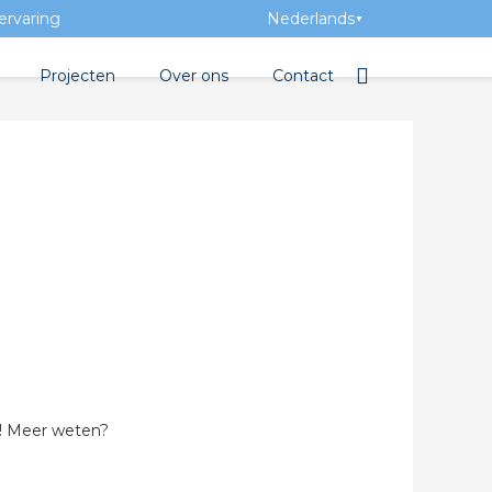
ervaring
Nederlands
▼
Projecten
Over ons
Contact
tbibliotheek
Team
Elektrotechnische groothan
entatie
Geschiedenis
tra Academy
Toegevoegde waarde
Vacatures
Evenementen
Nieuws
 beton
or! Meer weten?
de