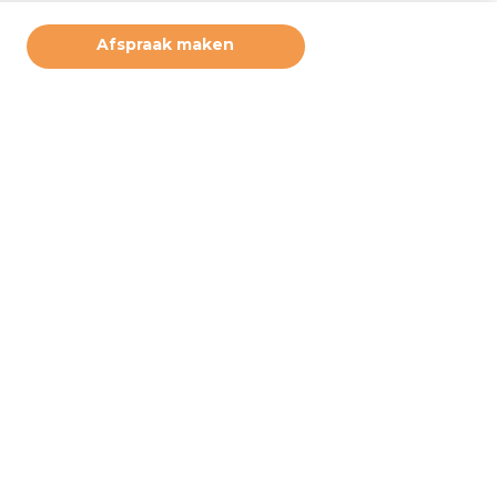
Afspraak maken
ruikerservaring te bieden. Derde partijen plaatsen marketing
deze cookies. Door hiernaast op akkoord te klikken, geeft u
 u wilt accepteren. Deze instellingen kunt u op elke moment
e bij ‘cookiebeleid’ (onderaan de pagina). Wilt u meer weten