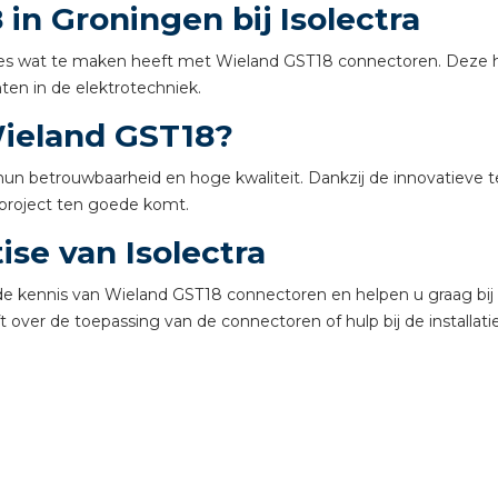
n Groningen bij Isolectra
tuinbouw
Wieland stekerbare vlakk
 alles wat te maken heeft met Wieland GST18 connectoren. Deze 
nten in de elektrotechniek.
Wieland
ieland GST18?
Wieland GST®
 betrouwbaarheid en hoge kwaliteit. Dankzij de innovatieve t
 project ten goede komt.
Wieland RST®
ise van Isolectra
ide kennis van Wieland GST18 connectoren en helpen u graag bij 
over de toepassing van de connectoren of hulp bij de installatie,