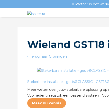
Partner in het werk
Wieland GST18 
Terug naar Groningen
Stekerbare installatie - gesis®CLASSIC - GST18
Meer weten over jouw stekerbare oplossing op
Voor ieder vraagstuk een passend systeem. Voor 
Maak nu kennis