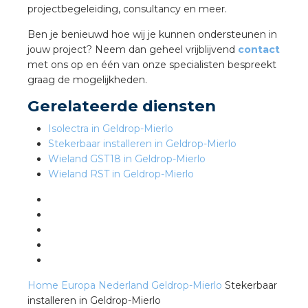
projectbegeleiding, consultancy en meer.
Ben je benieuwd hoe wij je kunnen ondersteunen in
s
jouw project? Neem dan geheel vrijblijvend
contact
met ons op en één van onze specialisten bespreekt
graag de mogelijkheden.
Gerelateerde diensten
iedenis
Isolectra in Geldrop-Mierlo
voegde waarde
Stekerbaar installeren in Geldrop-Mierlo
Wieland GST18 in Geldrop-Mierlo
Wieland RST in Geldrop-Mierlo
ures
ementen
ws
Home
Europa
Nederland
Geldrop-Mierlo
Stekerbaar
installeren in Geldrop-Mierlo