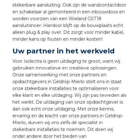
nd
stekerbare aansluiting. Ook zijn de wandcontactdoor
en schakelaar al gemonteerd in een inbouwdoos en
nd GST®
worden voorzien van een Wieland GST18
aansluitsnoer. Hierdoor blijft op de bouwplaats echt
nd RST®
alleen plug & play over. Dit zorgt voor minder kabel,
minder kans op fouten en minder kosten!
Uw partner in het werkveld
Voor Isolectra is geen uitdaging te groot, want wij
ctbibliotheek
gebruiken innovatieve en creatieve oplossingen.
Onze samenwerking met onze partners en
entatie
opdrachtgevers in Geldrop-Mierlo stelt ons in staat
onze stekerbare installaties te optimaliseren voor
ctra Academy
elke klant en elke uitdaging. Wij zijn pas tevreden als
het werkt. De uitdaging van onze opdrachtgever is
dan ook echt onze uitdaging. Met onze kennis,
ervaring en de kracht van onze partners in Geldrop-
Mierlo, durven wij ons zelfs dé specialist in
stekerbare installaties te noemen. Dit doen wij
onder andere door het bieden van
en