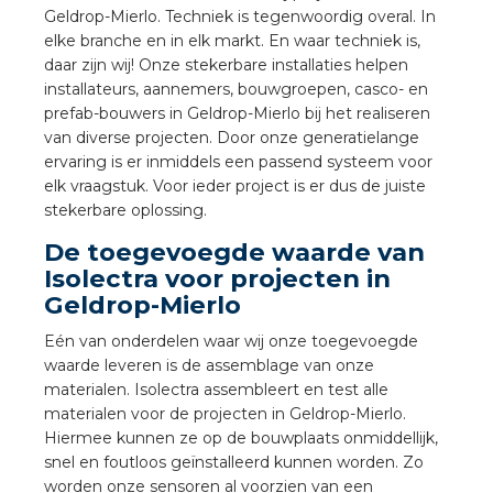
a
Geldrop-Mierlo. Techniek is tegenwoordig overal. In
elke branche en in elk markt. En waar techniek is,
daar zijn wij! Onze stekerbare installaties helpen
air installeren
installateurs, aannemers, bouwgroepen, casco- en
prefab-bouwers in Geldrop-Mierlo bij het realiseren
den
van diverse projecten. Door onze generatielange
ervaring is er inmiddels een passend systeem voor
 installeren
elk vraagstuk. Voor ieder project is er dus de juiste
stekerbare oplossing.
ren
De toegevoegde waarde van
Isolectra voor projecten in
baar installeren
Geldrop-Mierlo
baar installeren in beton
Eén van onderdelen waar wij onze toegevoegde
waarde leveren is de assemblage van onze
baar installeren in de tuinbouw
materialen. Isolectra assembleert en test alle
materialen voor de projecten in Geldrop-Mierlo.
nd stekerbare vlakkabel
Hiermee kunnen ze op de bouwplaats onmiddellijk,
snel en foutloos geïnstalleerd kunnen worden. Zo
worden onze sensoren al voorzien van een