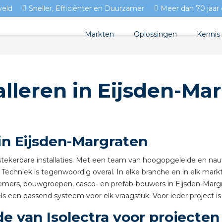
veld
Sneller, Efficiënter en Duurzamer
Meer dan 70 jaar 
Markten
Oplossingen
Kennis
Streda
Produc
Woningbouw
alleren in Eijsden-Ma
Circulair installeren
Docum
Utiliteit
EV laden
Isolec
Tuinbouw
Prefab installeren
Blogs
 in Eijsden-Margraten
Sensoren
FAQ's
an stekerbare installaties. Met een team van hoogopgeleide en n
Stekerbaar installeren
n. Techniek is tegenwoordig overal. In elke branche en in elk markt
nnemers, bouwgroepen, casco- en prefab-bouwers in Eijsden-Margra
Stekerbaar installeren in
s een passend systeem voor elk vraagstuk. Voor ieder project is 
 van Isolectra voor projecten 
Stekerbaar installeren in 