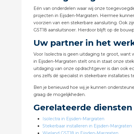
Eén van onderdelen waar wij onze toegevoegde w
projecten in Eijsden-Margraten. Hiermee kunnen
voorzien van een stekerbare aansluiting. Ook 
GST18 aansluitsnoer. Hierdoor blijft op de bouwp
Uw partner in het wer
Voor Isolectra is geen uitdaging te groot, wan
in Eijsden-Margraten stelt ons in staat onze stek
uitdaging van onze opdrachtgever is dan ook ech
ons zelfs dé specialist in stekerbare installati
Ben je benieuwd hoe wij je kunnen ondersteune
graag de mogelijkheden.
Gerelateerde diensten
Isolectra in Eijsden-Margraten
Stekerbaar installeren in Eijsden-Margraten
Wieland GST18 in Eijsden-Margraten