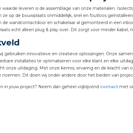
tuinbouw
aarde leveren is de assemblage van onze materialen. Isolectra
 ze op de bouwplaats onmiddellijk, snel en foutloos geïnstalle
Wieland stekerbare vlakk
zijn de wandcontactdoor en schakelaar al gemonteerd in een in
Wieland
laats echt alleen plug & play over. Dit zorgt voor minder kabel,
kveld
Wieland GST®
t wij gebruiken innovatieve en creatieve oplossingen. Onze sam
Wieland RST®
erbare installaties te optimaliseren voor elke klant en elke uitdag
t onze uitdaging. Met onze kennis, ervaring en de kracht van on
es te noemen. Dit doen wij onder andere door het bieden van proj
n in jouw project? Neem dan geheel vrijblijvend
contact
met on