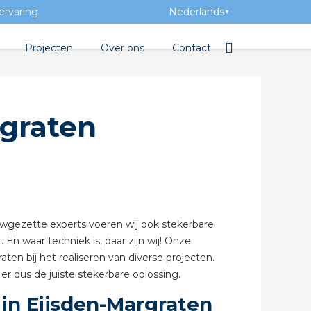
ervaring
Nederlands
▼
Projecten
Over ons
Contact
tbibliotheek
Team
Elektrotechnische groothan
rgraten
entatie
Geschiedenis
tra Academy
Toegevoegde waarde
Vacatures
Evenementen
auwgezette experts voeren wij ook stekerbare
Nieuws
. En waar techniek is, daar zijn wij! Onze
ten bij het realiseren van diverse projecten.
 beton
er dus de juiste stekerbare oplossing.
in Eijsden-Margraten
de