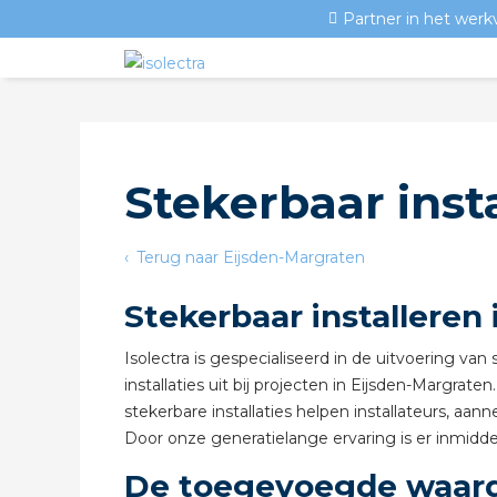
Partner in het werk
Stekerbaar inst
Terug naar Eijsden-Margraten
Stekerbaar installeren
Isolectra is gespecialiseerd in de uitvoering v
installaties uit bij projecten in Eijsden-Margrate
stekerbare installaties helpen installateurs, aa
Door onze generatielange ervaring is er inmiddel
De toegevoegde waarde