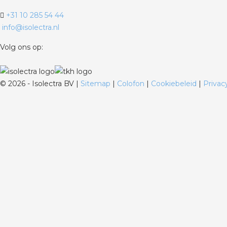
+31 10 285 54 44
info@isolectra.nl
Volg ons op:
©
2026 - Isolectra BV |
Sitemap
|
Colofon
|
Cookiebeleid
|
Privac