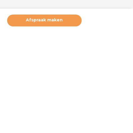
Afspraak maken
ruikerservaring te bieden. Derde partijen plaatsen marketing
deze cookies. Door hiernaast op akkoord te klikken, geeft u
 u wilt accepteren. Deze instellingen kunt u op elke moment
e bij ‘cookiebeleid’ (onderaan de pagina). Wilt u meer weten