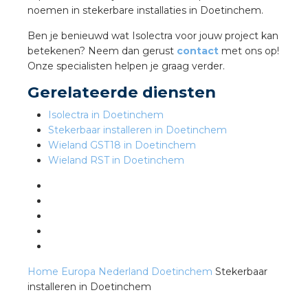
noemen in stekerbare installaties in Doetinchem.
Ben je benieuwd wat Isolectra voor jouw project kan
s
betekenen? Neem dan gerust
contact
met ons op!
Onze specialisten helpen je graag verder.
Gerelateerde diensten
iedenis
Isolectra in Doetinchem
Stekerbaar installeren in Doetinchem
voegde waarde
Wieland GST18 in Doetinchem
Wieland RST in Doetinchem
ures
ementen
ws
Home
Europa
Nederland
Doetinchem
Stekerbaar
installeren in Doetinchem