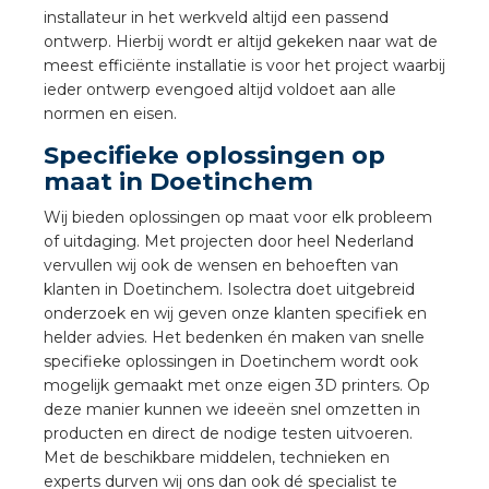
nd
installateur in het werkveld altijd een passend
ontwerp. Hierbij wordt er altijd gekeken naar wat de
nd GST®
meest efficiënte installatie is voor het project waarbij
ieder ontwerp evengoed altijd voldoet aan alle
nd RST®
normen en eisen.
Specifieke oplossingen op
maat in Doetinchem
Wij bieden oplossingen op maat voor elk probleem
ctbibliotheek
of uitdaging. Met projecten door heel Nederland
vervullen wij ook de wensen en behoeften van
entatie
klanten in Doetinchem. Isolectra doet uitgebreid
onderzoek en wij geven onze klanten specifiek en
ctra Academy
helder advies. Het bedenken én maken van snelle
specifieke oplossingen in Doetinchem wordt ook
mogelijk gemaakt met onze eigen 3D printers. Op
deze manier kunnen we ideeën snel omzetten in
producten en direct de nodige testen uitvoeren.
Met de beschikbare middelen, technieken en
experts durven wij ons dan ook dé specialist te
en