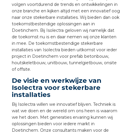
a
volgen voortdurend de trends en ontwikkelingen in
onze branche en kijken altijd met een innovatief oog
naar onze stekerbare installaties. Wij bieden dan ook
air installeren
toekomstbestendige oplossingen aan in
Doetinchem. Bij Isolectra geloven wij namelijk dat
den
de toekomst nu is en daar nemen wij onze klanten
in mee. De toekomstbestendige stekerbare
 installeren
installaties van Isolectra bieden uitkomst voor ieder
project in Doetinchem voor prefab betonbouw,
ren
houtskeletbouw, unitbouw, tunnelgietbouw, onsite
of offsite.
baar installeren
De visie en werkwijze van
Isolectra voor stekerbare
baar installeren in beton
installaties
baar installeren in de tuinbouw
Bij Isolectra willen we innovatief blijven. Techniek is
wat we doen en de wereld om ons heen is waarom
nd stekerbare vlakkabel
we het doen. Met generaties ervaring kunnen wij
oplossingen bieden voor iedere markt in
Doetinchem. Onze consultants maken voor de