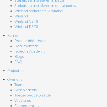
Stekerbaar installeren in beton
Stekerbaar installeren in de tuinbouw
Wieland stekerbare vlakkabel
Wieland
Wieland GST®
Wieland RST®
Kennis
Productbibliotheek
Documentatie
Isolectra Academy
Blogs
FAQ's
Projecten
Over ons
Team
Geschiedenis
Toegevoegde waarde
Vacatures
Evenementen