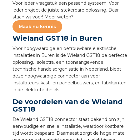
Voor ieder vraagstuk een passend systeem. Voor
a
ieder project de juiste stekerbare oplossing. Daar
staan wij voor! Meer weten?
air installeren
Maak nu kennis
den
Wieland GST18 in Buren
Voor hoogwaardige en betrouwbare elektrische
 installeren
installaties in Buren is de Wieland GST18 de perfecte
oplossing. Isolectra, een toonaangevende
ren
technische handelsorganisatie in Nederland, biedt
deze hoogwaardige connector aan voor
baar installeren
installateurs, kast- en paneelbouwers, en fabrikanten
in de elektrotechniek.
baar installeren in beton
De voordelen van de Wieland
GST18
baar installeren in de tuinbouw
De Wieland GST18 connector staat bekend om zijn
nd stekerbare vlakkabel
eenvoudige en snelle installatie, waardoor kostbare
tijd wordt bespaard. Daarnaast zorgt de hoge mate