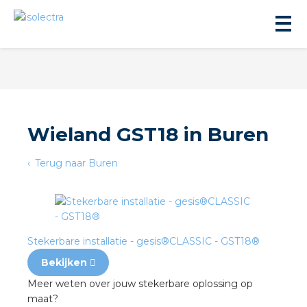
Wieland GST18 in Buren
ningbouw
Terug naar Buren
liteit
inbouw
Stekerbare installatie - gesis®CLASSIC - GST18®
Bekijken
ngen
Meer weten over jouw stekerbare oplossing op
maat?