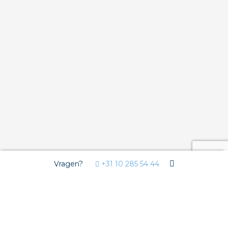
Vragen?
+31 10 285 54 44
Wij gebruiken Cookies
Deze website gebruikt functionele cookies voor de goede
werking van de website en analytische cookies om u een