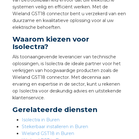
nd
van betrouwbaarheid ervoor dat uw elektrische
systemen veilig en efficiënt werken. Met de
Wieland GST18 connector bent u verzekerd van een
nd GST®
duurzame en kwalitatieve oplossing voor al uw
elektrische behoeften.
nd RST®
Waarom kiezen voor
Isolectra?
Als toonaangevende leverancier van technische
ctbibliotheek
oplossingen, is Isolectra de ideale partner voor het
verkrijgen van hoogwaardige producten zoals de
entatie
Wieland GST18 connector. Met decennia aan
ervaring en expertise in de sector, kunt u rekenen
op Isolectra voor deskundig advies en uitstekende
ctra Academy
klantenservice.
Gerelateerde diensten
Isolectra in Buren
Stekerbaar installeren in Buren
Wieland GST18 in Buren
en