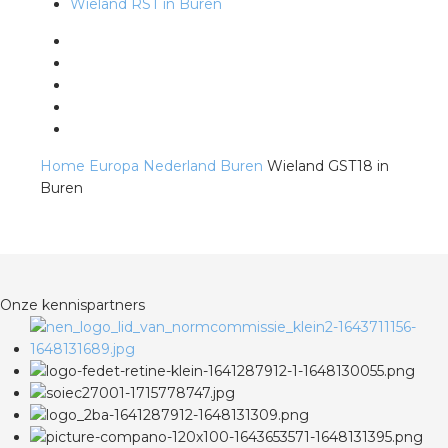
Wieland RST in Buren
s
iedenis
Home
Europa
Nederland
Buren
Wieland GST18 in
Buren
voegde waarde
ures
ementen
Onze kennispartners
ws