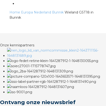
Home
Europa
Nederland
Bunnik
Wieland GST18 in
s
Bunnik
iedenis
Onze kennispartners
voegde waarde
ures
ementen
ws
Ontvang onze nieuwsbrief