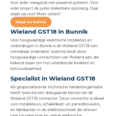
Voor ieder vraagstuk een passend systeem. Voor
a
ieder project de juiste stekerbare oplossing. Daar
staan wij voor! Meer weten?
air installeren
Maak nu kennis
den
Wieland GST18 in Bunnik
Voor hoogwaardige elektrische installaties en
 installeren
verbindingen in Bunnik is de Wieland GST18 een
onmisbaar onderdeel. Isolectra biedt deze
ren
hoogwaardige connectoren van Wieland aan, die
bekend staan om hun uitstekende kwaliteit en
baar installeren
betrouwbaarheid.
Specialist in Wieland GST18
baar installeren in beton
Als gespecialiseerde technische handelsorganisatie
baar installeren in de tuinbouw
heeft Isolectra een diepgaande kennis van de
Wieland GST18 connector. Deze connector is ideaal
nd stekerbare vlakkabel
voor installateurs, schakelkast- en paneelbouwers,
en fabrikanten in de elektrotechniek die streven
naar nauwkeurige en veilige elektrische