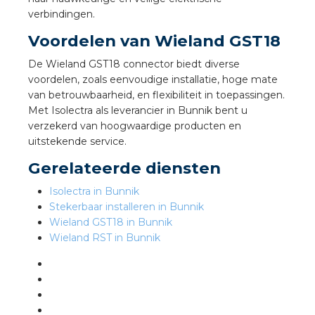
nd
verbindingen.
nd GST®
Voordelen van Wieland GST18
De Wieland GST18 connector biedt diverse
nd RST®
voordelen, zoals eenvoudige installatie, hoge mate
van betrouwbaarheid, en flexibiliteit in toepassingen.
Met Isolectra als leverancier in Bunnik bent u
verzekerd van hoogwaardige producten en
ctbibliotheek
uitstekende service.
Gerelateerde diensten
entatie
Isolectra in Bunnik
Stekerbaar installeren in Bunnik
ctra Academy
Wieland GST18 in Bunnik
Wieland RST in Bunnik
en