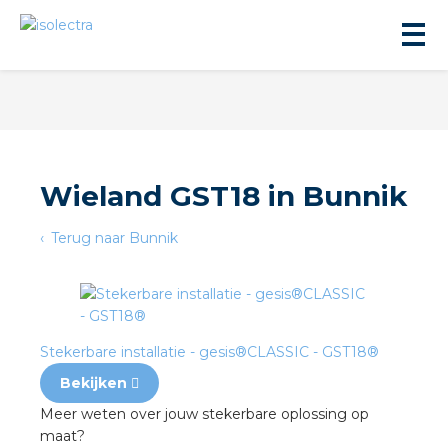
Wieland GST18 in Bunnik
ningbouw
Terug naar Bunnik
liteit
inbouw
Stekerbare installatie - gesis®CLASSIC - GST18®
Bekijken
ngen
Meer weten over jouw stekerbare oplossing op
maat?