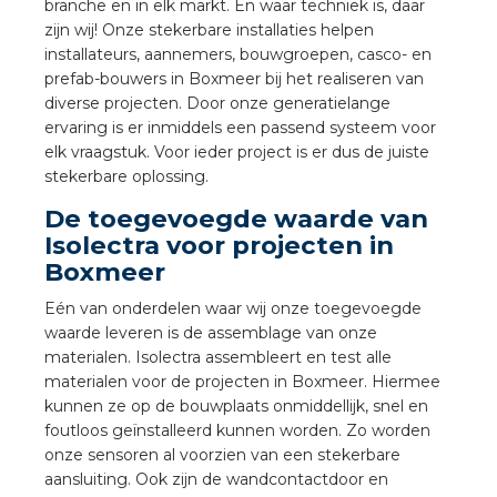
branche en in elk markt. En waar techniek is, daar
a
zijn wij! Onze stekerbare installaties helpen
installateurs, aannemers, bouwgroepen, casco- en
air installeren
prefab-bouwers in Boxmeer bij het realiseren van
diverse projecten. Door onze generatielange
den
ervaring is er inmiddels een passend systeem voor
elk vraagstuk. Voor ieder project is er dus de juiste
 installeren
stekerbare oplossing.
De toegevoegde waarde van
ren
Isolectra voor projecten in
Boxmeer
baar installeren
Eén van onderdelen waar wij onze toegevoegde
waarde leveren is de assemblage van onze
baar installeren in beton
materialen. Isolectra assembleert en test alle
materialen voor de projecten in Boxmeer. Hiermee
baar installeren in de tuinbouw
kunnen ze op de bouwplaats onmiddellijk, snel en
foutloos geïnstalleerd kunnen worden. Zo worden
nd stekerbare vlakkabel
onze sensoren al voorzien van een stekerbare
aansluiting. Ook zijn de wandcontactdoor en