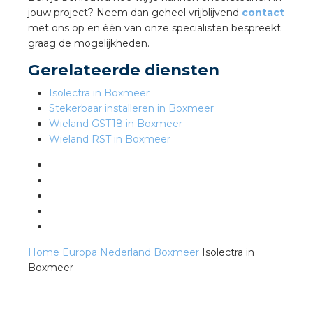
jouw project? Neem dan geheel vrijblijvend
contact
met ons op en één van onze specialisten bespreekt
s
graag de mogelijkheden.
Gerelateerde diensten
Isolectra in Boxmeer
Stekerbaar installeren in Boxmeer
iedenis
Wieland GST18 in Boxmeer
Wieland RST in Boxmeer
voegde waarde
ures
ementen
ws
Home
Europa
Nederland
Boxmeer
Isolectra in
Boxmeer