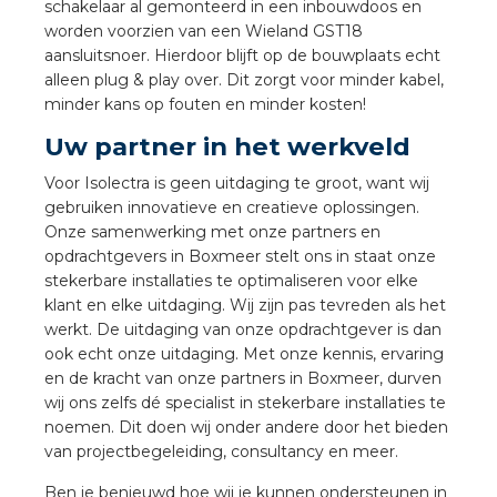
nd
schakelaar al gemonteerd in een inbouwdoos en
worden voorzien van een Wieland GST18
nd GST®
aansluitsnoer. Hierdoor blijft op de bouwplaats echt
alleen plug & play over. Dit zorgt voor minder kabel,
nd RST®
minder kans op fouten en minder kosten!
Uw partner in het werkveld
Voor Isolectra is geen uitdaging te groot, want wij
gebruiken innovatieve en creatieve oplossingen.
ctbibliotheek
Onze samenwerking met onze partners en
opdrachtgevers in Boxmeer stelt ons in staat onze
entatie
stekerbare installaties te optimaliseren voor elke
klant en elke uitdaging. Wij zijn pas tevreden als het
ctra Academy
werkt. De uitdaging van onze opdrachtgever is dan
ook echt onze uitdaging. Met onze kennis, ervaring
en de kracht van onze partners in Boxmeer, durven
wij ons zelfs dé specialist in stekerbare installaties te
noemen. Dit doen wij onder andere door het bieden
van projectbegeleiding, consultancy en meer.
en
Ben je benieuwd hoe wij je kunnen ondersteunen in