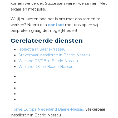
komen we verder. Successen vieren we samen. Met
elkaar en met jullie.
s
Wil jij nu weten hoe het is om met ons samen te
werken? Neem dan
contact
met ons op en wij
bespreken graag de mogelijkheden!
Gerelateerde diensten
iedenis
Isolectra in Baarle-Nassau
voegde waarde
Stekerbaar installeren in Baarle-Nassau
Wieland GST18 in Baarle-Nassau
Wieland RST in Baarle-Nassau
ures
ementen
ws
Home
Europa
Nederland
Baarle-Nassau
Stekerbaar
installeren in Baarle-Nassau