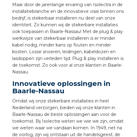
a
Maar door de jarenlange ervaring van Isolectra in de
installatiebranche en de innovatieve visie binnen ons
bedrijf, is stekerbaar installeren nu deel van onze
air installeren
identiteit. Zo kunnen wij de stekerbare installaties
ook toepassen in Baarle-Nassau! Met de plug & play
den
werkwijze van stekerbaar installeren is er minder
kabel nodig, minder kans op fouten en minder
 installeren
kosten. Losse snoeren, leidingen, kabeldozen en
lasdoppen zijn verleden tijd. Plug & play installeren is
ren
de toekomst. Zo ook voor al onze klanten in Baarle-
Nassau.
baar installeren
Innovatieve oplossingen in
Baarle-Nassau
baar installeren in beton
Omdat wij onze stekerbare installaties in heel
baar installeren in de tuinbouw
Nederland verzorgen, bieden wij onze klanten in
Baarle-Nassau de beste oplossingen aan voor de
toekomst. Bij Isolectra weten we wie we zijn, omdat
nd stekerbare vlakkabel
we weten waar we vandaan komen. In 1949, net na
de oorlog, zijn wij ontstaan uit de handelsgeest; de