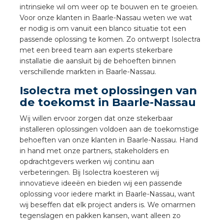
nd
intrinsieke wil om weer op te bouwen en te groeien.
Voor onze klanten in Baarle-Nassau weten we wat
nd GST®
er nodig is om vanuit een blanco situatie tot een
passende oplossing te komen. Zo ontwerpt Isolectra
nd RST®
met een breed team aan experts stekerbare
installatie die aansluit bij de behoeften binnen
verschillende markten in Baarle-Nassau.
Isolectra met oplossingen van
ctbibliotheek
de toekomst in Baarle-Nassau
Wij willen ervoor zorgen dat onze stekerbaar
entatie
installeren oplossingen voldoen aan de toekomstige
behoeften van onze klanten in Baarle-Nassau. Hand
ctra Academy
in hand met onze partners, stakeholders en
opdrachtgevers werken wij continu aan
verbeteringen. Bij Isolectra koesteren wij
innovatieve ideeën en bieden wij een passende
oplossing voor iedere markt in Baarle-Nassau, want
wij beseffen dat elk project anders is. We omarmen
tegenslagen en pakken kansen, want alleen zo
en