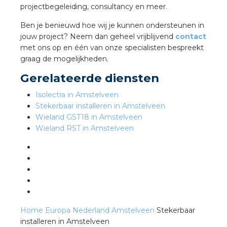
projectbegeleiding, consultancy en meer.
Ben je benieuwd hoe wij je kunnen ondersteunen in
s
jouw project? Neem dan geheel vrijblijvend
contact
met ons op en één van onze specialisten bespreekt
graag de mogelijkheden.
Gerelateerde diensten
iedenis
Isolectra in Amstelveen
voegde waarde
Stekerbaar installeren in Amstelveen
Wieland GST18 in Amstelveen
Wieland RST in Amstelveen
ures
ementen
ws
Home
Europa
Nederland
Amstelveen
Stekerbaar
installeren in Amstelveen