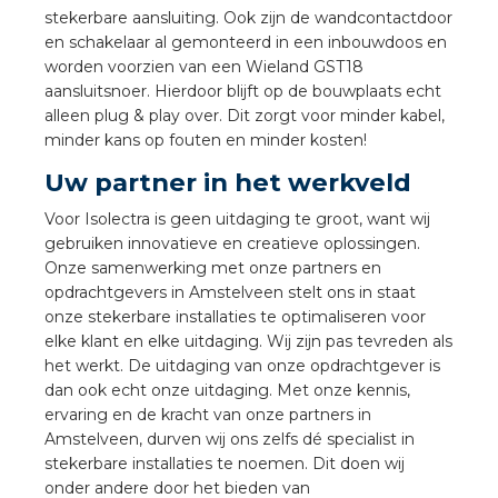
nd
stekerbare aansluiting. Ook zijn de wandcontactdoor
en schakelaar al gemonteerd in een inbouwdoos en
nd GST®
worden voorzien van een Wieland GST18
aansluitsnoer. Hierdoor blijft op de bouwplaats echt
nd RST®
alleen plug & play over. Dit zorgt voor minder kabel,
minder kans op fouten en minder kosten!
Uw partner in het werkveld
Voor Isolectra is geen uitdaging te groot, want wij
ctbibliotheek
gebruiken innovatieve en creatieve oplossingen.
Onze samenwerking met onze partners en
entatie
opdrachtgevers in Amstelveen stelt ons in staat
onze stekerbare installaties te optimaliseren voor
ctra Academy
elke klant en elke uitdaging. Wij zijn pas tevreden als
het werkt. De uitdaging van onze opdrachtgever is
dan ook echt onze uitdaging. Met onze kennis,
ervaring en de kracht van onze partners in
Amstelveen, durven wij ons zelfs dé specialist in
stekerbare installaties te noemen. Dit doen wij
onder andere door het bieden van
en