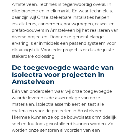
a
Amstelveen. Techniek is tegenwoordig overal. In
elke branche en in elk markt. En waar techniek is,
daar zijn wij! Onze stekerbare installaties helpen
air installeren
installateurs, aannemers, bouwgroepen, casco- en
prefab-bouwers in Amstelveen bij het realiseren van
den
diverse projecten. Door onze generatielange
ervaring is er inmiddels een passend systeem voor
 installeren
elk vraagstuk. Voor ieder project is er dus de juiste
stekerbare oplossing.
ren
De toegevoegde waarde van
Isolectra voor projecten in
baar installeren
Amstelveen
baar installeren in beton
Eén van onderdelen waar wij onze toegevoegde
waarde leveren is de assemblage van onze
baar installeren in de tuinbouw
materialen. Isolectra assembleert en test alle
materialen voor de projecten in Amstelveen.
nd stekerbare vlakkabel
Hiermee kunnen ze op de bouwplaats onmiddellijk,
snel en foutloos geïnstalleerd kunnen worden. Zo
worden onze sensoren al voorzien van een