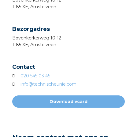
Bovenkerkerweg
10-12
a
1185 XE,
Amstelveen
air installeren
Bezorgadres
den
Bovenkerkerweg
10-12
1185 XE,
Amstelveen
 installeren
ren
Contact
020 545 03 45
baar installeren
info@technischeunie.com
baar installeren in beton
Download vcard
baar installeren in de tuinbouw
nd stekerbare vlakkabel