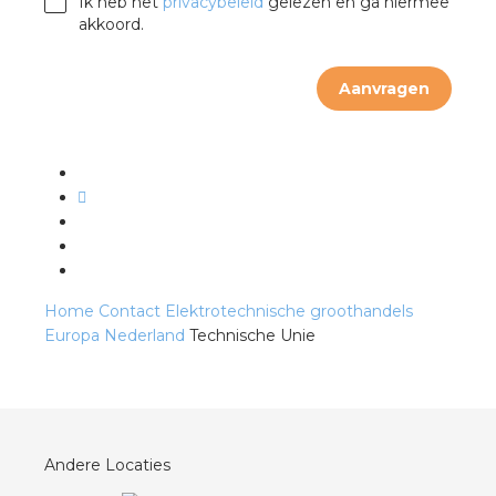
Ik heb het
privacybeleid
gelezen en ga hiermee
akkoord.
s
Aanvragen
iedenis
voegde waarde
ures
Home
Contact
Elektrotechnische groothandels
Europa
Nederland
Technische Unie
ementen
ws
Andere Locaties