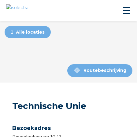
Alle locaties
ningbouw
Routebeschrijving
liteit
Technische Unie
inbouw
ngen
Bezoekadres