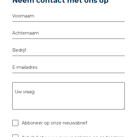
Neem contact met ons op
nd
nd GST®
Voornaam
nd RST®
Achternaam
Bedrijf
ctbibliotheek
E-mailadres
entatie
ctra Academy
Uw vraag
Abboneer op onze nieuwsbrief
en