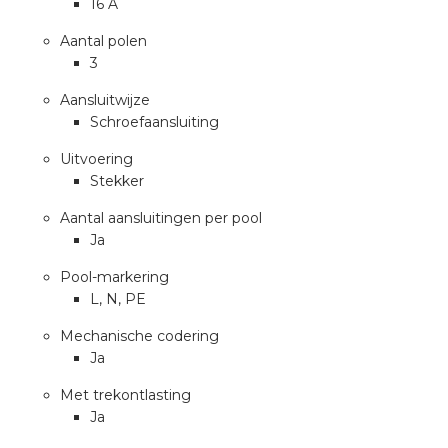
16 A
a
Aantal polen
air installeren
3
Aansluitwijze
den
Schroefaansluiting
 installeren
Uitvoering
Stekker
ren
Aantal aansluitingen per pool
Ja
baar installeren
Pool-markering
L, N, PE
baar installeren in beton
Mechanische codering
baar installeren in de tuinbouw
Ja
Met trekontlasting
nd stekerbare vlakkabel
Ja