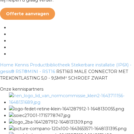
rotechnische groothandels
Offerte aanvragen
Home
Kennis
Productbibliotheek
Stekerbare installatie (IP6X) -
gesis®
RST®MINI - RST16
RST16I3 MALE CONNECTOR MET
TREKONTLASTING 5,0 - 9,5MM² SCHROEF ZWART
Onze kennispartners