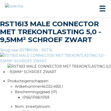
RST16I3 MALE CONNECTOR
MET TREKONTLASTING 5,0 -
9,5MM² SCHROEF ZWART
Terug naar RST®MINI - RST16
ningbouw
liteit
Producteigenschappen
inbouw
Artikelnummer
46.032.4553.1
Beschermingsgraad (IP)
IP66/IP68/IP69
ngen
Nom. (meet)stroom