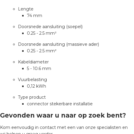
Lengte
74 mm
s
Doorsnede aansluiting (soepel)
0.25 - 2.5 mm²
Doorsnede aansluiting (massieve ader)
iedenis
0.25 - 2.5 mm²
Kabeldiameter
voegde waarde
5 - 10.6 mm
ures
Vuurbelasting
0,12 kWh
ementen
Type product
connector stekerbare installatie
ws
Gevonden waar u naar op zoek bent?
Kom eenvoudig in contact met een van onze specialisten en
wij helpen u graag verder.