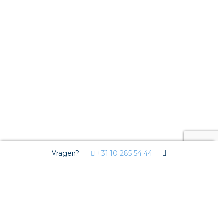
Vragen?
+31 10 285 54 44
Wij gebruiken Cookies
Deze website gebruikt functionele cookies voor de goede
werking van de website en analytische cookies om u een