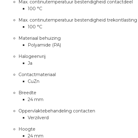
nd
Max. continutemperatuur bestendigheid contactdeel
100 °C
nd GST®
Max. continutemperatuur bestendigheid trekontlasting
100 °C
nd RST®
Materiaal behuizing
Polyamide (PA)
Halogeenvrij
ctbibliotheek
Ja
Contactmateriaal
entatie
CuZn
ctra Academy
Breedte
24 mm
Oppervlaktebehandeling contacten
Verzilverd
Hoogte
24 mm
en