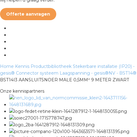
rotechnische groothandels
Offerte aanvragen
Home
Kennis
Productbibliotheek
Stekerbare installatie (IP20) -
gesis®
Connector systeem Laagspanning - gesis®NV - BST14®
BST14I3 AANSLUITSNOER MALE 0,5MM² 9 METER ZWART
Onze kennispartners