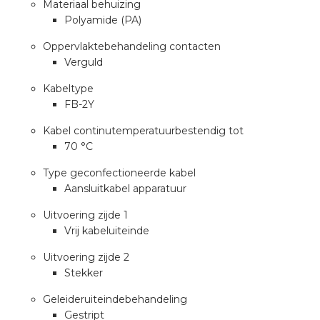
nd
Materiaal behuizing
Polyamide (PA)
nd GST®
Oppervlaktebehandeling contacten
Verguld
nd RST®
Kabeltype
FB-2Y
Kabel continutemperatuurbestendig tot
ctbibliotheek
70 °C
Type geconfectioneerde kabel
entatie
Aansluitkabel apparatuur
ctra Academy
Uitvoering zijde 1
Vrij kabeluiteinde
Uitvoering zijde 2
Stekker
Geleideruiteindebehandeling
Gestript
en