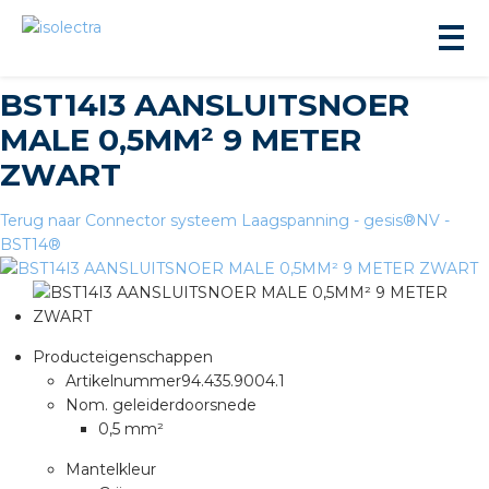
BST14I3 AANSLUITSNOER
MALE 0,5MM² 9 METER
ZWART
Terug naar Connector systeem Laagspanning - gesis®NV -
BST14®
ningbouw
liteit
Producteigenschappen
inbouw
Artikelnummer
94.435.9004.1
Nom. geleiderdoorsnede
0,5 mm²
ngen
Mantelkleur