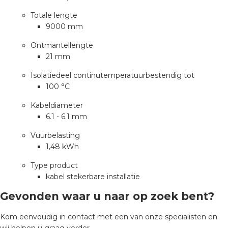
Totale lengte
9000 mm
s
Ontmantellengte
21 mm
Isolatiedeel continutemperatuurbestendig tot
iedenis
100 °C
Kabeldiameter
voegde waarde
6.1 - 6.1 mm
ures
Vuurbelasting
1,48 kWh
ementen
Type product
kabel stekerbare installatie
ws
Gevonden waar u naar op zoek bent?
Kom eenvoudig in contact met een van onze specialisten en
wij helpen u graag verder.