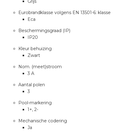
Grijs
a
Eurobrandklasse volgens EN 13501-6: klasse
air installeren
Eca
Beschermingsgraad (IP)
den
IP20
 installeren
Kleur behuizing
Zwart
ren
Nom. (meet)stroom
3 A
baar installeren
Aantal polen
3
baar installeren in beton
Pool-markering
baar installeren in de tuinbouw
1+, 2-
Mechanische codering
nd stekerbare vlakkabel
Ja