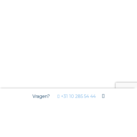
Vragen?
+31 10 285 54 44
Wij gebruiken Cookies
Deze website gebruikt functionele cookies voor de goede
werking van de website en analytische cookies om u een