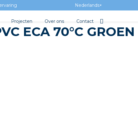
ervaring
Nederlands
▼
Projecten
Over ons
Contact
PVC ECA 70°C GROEN
tbibliotheek
Team
Elektrotechnische groothan
ntatie
Geschiedenis
ra Academy
Toegevoegde waarde
Vacatures
Evenementen
Nieuws
beton
e