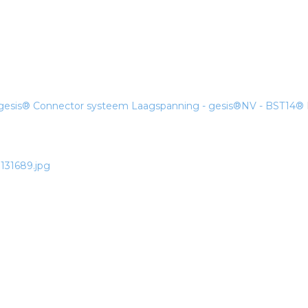
 gesis®
Connector systeem Laagspanning - gesis®NV - BST14®