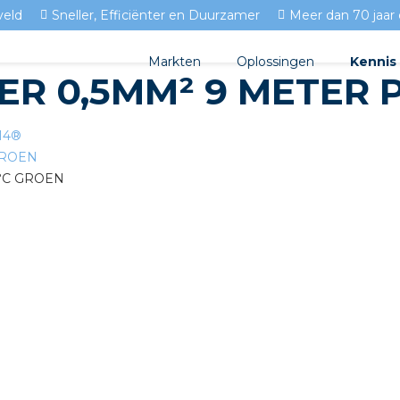
veld
Sneller, Efficiënter en Duurzamer
Meer dan 70 jaar 
Markten
Oplossingen
Kennis
ER 0,5MM² 9 METER 
Streda
Produc
Woningbouw
T14®
Circulair installeren
Docume
Utiliteit
EV laden
Isolect
Tuinbouw
Prefab installeren
Blogs
Sensoren
FAQ's
Stekerbaar installeren
Stekerbaar installeren in 
Stekerbaar installeren in d