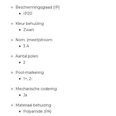
Beschermingsgraad (IP)
IP20
Kleur behuizing
Zwart
Nom. (meet)stroom
3 A
Aantal polen
2
Pool-markering
1+, 2-
Mechanische codering
Ja
Materiaal behuizing
Polyamide (PA)