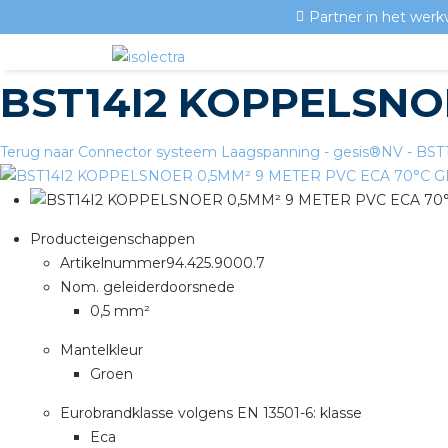
Partner in het werk
BST14I2 KOPPELSNO
Terug naar Connector systeem Laagspanning - gesis®NV - BS
Producteigenschappen
Artikelnummer
94.425.9000.7
Nom. geleiderdoorsnede
0,5 mm²
Mantelkleur
Groen
Eurobrandklasse volgens EN 13501-6: klasse
Eca