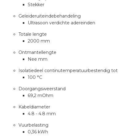
Stekker
Geleideruiteindebehandeling
s
Ultrasoon verdichte adereinden
Totale lengte
2000 mm
iedenis
Ontmantellengte
Nee mm
voegde waarde
Isolatiedeel continutemperatuurbestendig tot
100 °C
ures
Doorgangsweerstand
ementen
69,2 mOhm
Kabeldiameter
ws
4.8 - 4.8 mm
Vuurbelasting
0,36 kWh