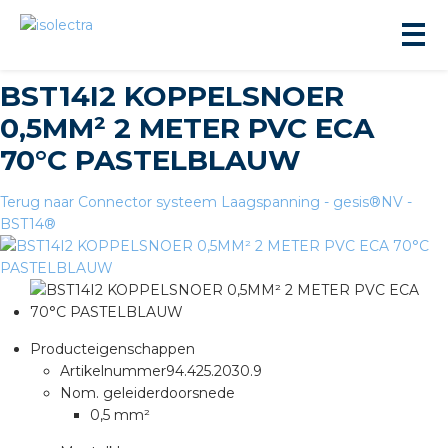
BST14I2 KOPPELSNOER
0,5MM² 2 METER PVC ECA
70°C PASTELBLAUW
Terug naar Connector systeem Laagspanning - gesis®NV -
BST14®
ningbouw
liteit
inbouw
Producteigenschappen
Artikelnummer
94.425.2030.9
Nom. geleiderdoorsnede
ngen
0,5 mm²