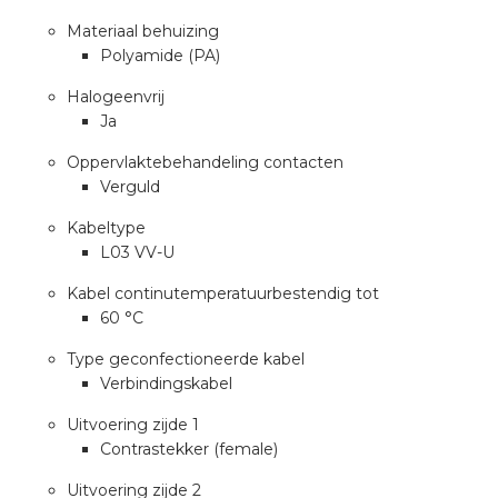
nd
Materiaal behuizing
nd GST®
Polyamide (PA)
Halogeenvrij
nd RST®
Ja
Oppervlaktebehandeling contacten
Verguld
ctbibliotheek
Kabeltype
L03 VV-U
entatie
Kabel continutemperatuurbestendig tot
60 °C
ctra Academy
Type geconfectioneerde kabel
Verbindingskabel
Uitvoering zijde 1
Contrastekker (female)
Uitvoering zijde 2
en