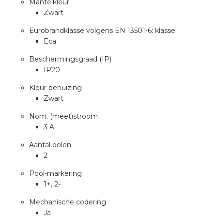
Mantelkleur
a
Zwart
air installeren
Eurobrandklasse volgens EN 13501-6: klasse
Eca
den
Beschermingsgraad (IP)
IP20
 installeren
Kleur behuizing
Zwart
ren
Nom. (meet)stroom
baar installeren
3 A
Aantal polen
baar installeren in beton
2
baar installeren in de tuinbouw
Pool-markering
1+, 2-
nd stekerbare vlakkabel
Mechanische codering
Ja