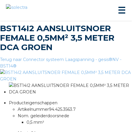
BST14I2 AANSLUITSNOER
FEMALE 0,5MM² 3,5 METER
DCA GROEN
Terug naar Connector systeem Laagspanning - gesis®NV -
BST14®
ningbouw
liteit
inbouw
Producteigenschappen
Artikelnummer
94.425.3563.7
Nom. geleiderdoorsnede
ngen
0,5 mm²