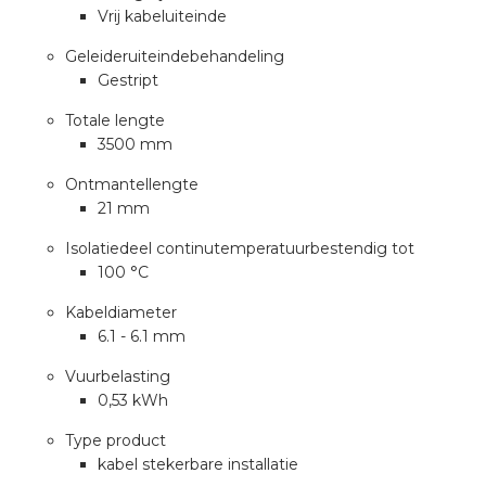
Vrij kabeluiteinde
Geleideruiteindebehandeling
s
Gestript
Totale lengte
3500 mm
iedenis
Ontmantellengte
21 mm
voegde waarde
Isolatiedeel continutemperatuurbestendig tot
100 °C
ures
Kabeldiameter
ementen
6.1 - 6.1 mm
Vuurbelasting
ws
0,53 kWh
Type product
kabel stekerbare installatie