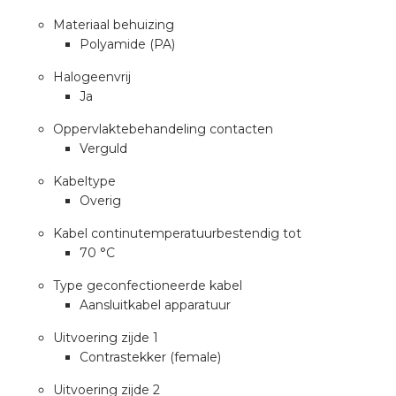
nd
Materiaal behuizing
nd GST®
Polyamide (PA)
Halogeenvrij
nd RST®
Ja
Oppervlaktebehandeling contacten
Verguld
ctbibliotheek
Kabeltype
Overig
entatie
Kabel continutemperatuurbestendig tot
70 °C
ctra Academy
Type geconfectioneerde kabel
Aansluitkabel apparatuur
Uitvoering zijde 1
Contrastekker (female)
Uitvoering zijde 2
en