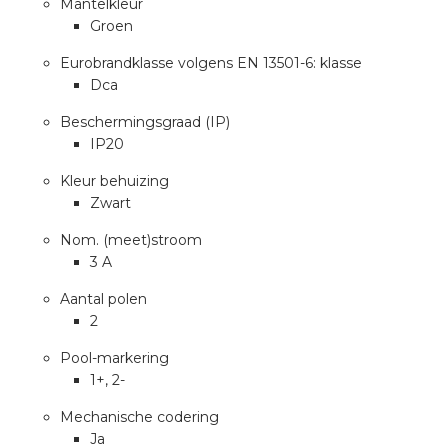
Mantelkleur
a
Groen
air installeren
Eurobrandklasse volgens EN 13501-6: klasse
Dca
den
Beschermingsgraad (IP)
IP20
 installeren
Kleur behuizing
Zwart
ren
Nom. (meet)stroom
baar installeren
3 A
Aantal polen
baar installeren in beton
2
baar installeren in de tuinbouw
Pool-markering
1+, 2-
nd stekerbare vlakkabel
Mechanische codering
Ja