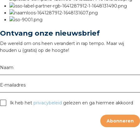
s
Ontvang onze nieuwsbrief
De wereld om ons heen verandert in rap tempo. Maar wij
iedenis
houden u (gratis) op de hoogte!
voegde waarde
Naam
ures
E-mailadres
ementen
Ik heb het
privacybeleid
gelezen en ga hiermee akkoord
ws
Abonneren