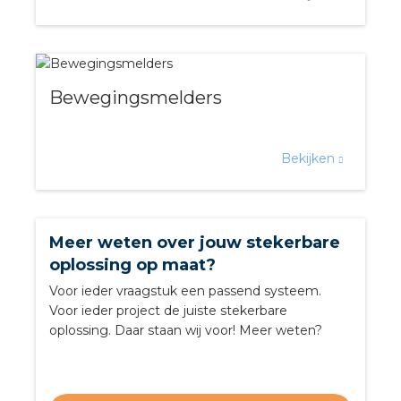
a
air installeren
Bewegingsmelders
den
 installeren
Bekijken
ren
baar installeren
Meer weten over jouw stekerbare
oplossing op maat?
baar installeren in beton
Voor ieder vraagstuk een passend systeem.
Voor ieder project de juiste stekerbare
baar installeren in de tuinbouw
oplossing. Daar staan wij voor! Meer weten?
nd stekerbare vlakkabel