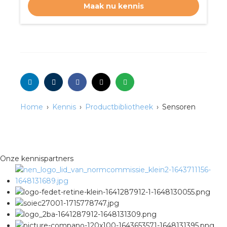
nd
Maak nu kennis
nd GST®
nd RST®
ctbibliotheek
Home
Kennis
Productbibliotheek
Sensoren
entatie
ctra Academy
Onze kennispartners
en