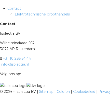
Contact
Elektrotechnische groothandels
Contact
Isolectra BV
Wilhelminakade 957
3072 AP Rotterdam
+31 10 285 54 44
info@isolectra.nl
Volg ons op:
©
2026 - Isolectra BV |
Sitemap
|
Colofon
|
Cookiebeleid
|
Privac