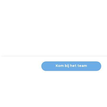
Kom bij het team
Wij gebruiken Cookies
Deze website gebruikt functionele cookies voor de goede werki
en overige cookies om u gepersonaliseerde advertenties te ton
toestemming voor het plaatsen van deze cookies. Klik op ‘geava