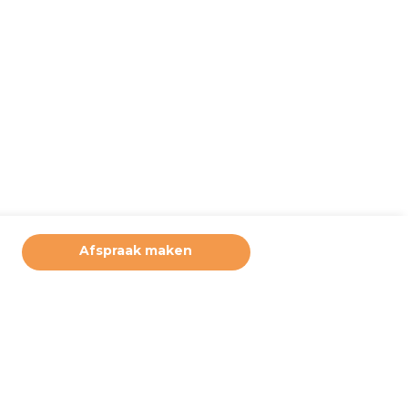
Afspraak maken
ruikerservaring te bieden. Derde partijen plaatsen marketing
deze cookies. Door hiernaast op akkoord te klikken, geeft u
 u wilt accepteren. Deze instellingen kunt u op elke moment