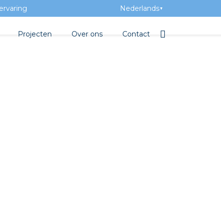
ervaring
Nederlands
▼
Projecten
Over ons
Contact
tbibliotheek
Team
Elektrotechnische groothan
ntatie
Geschiedenis
ra Academy
Toegevoegde waarde
Vacatures
Evenementen
Nieuws
beton
e