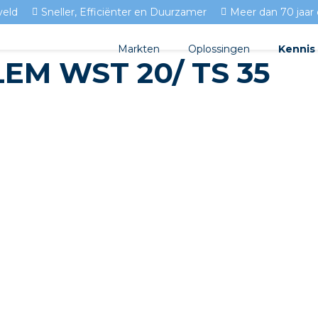
veld
Sneller, Efficiënter en Duurzamer
Meer dan 70 jaar 
Markten
Oplossingen
Kennis
M WST 20/ TS 35
Streda
Produc
Woningbouw
Circulair installeren
Docume
Utiliteit
EV laden
Isolect
Tuinbouw
Prefab installeren
Blogs
Sensoren
FAQ's
Stekerbaar installeren
Stekerbaar installeren in 
Stekerbaar installeren in d