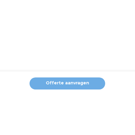
Offerte aanvragen
ng van de website en analytische cookies om u een optimale geb
en. Uw internetgedrag kan door deze derden gevolgd worden via 
nceerde instellingen’ om zelf te bepalen welke soorten cookies