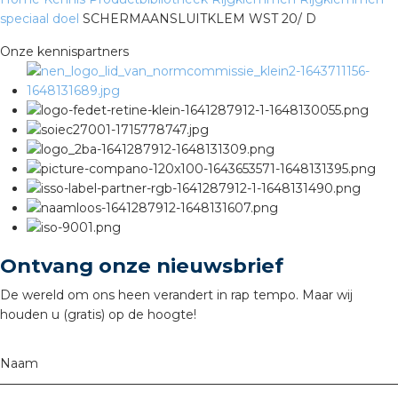
speciaal doel
SCHERMAANSLUITKLEM WST 20/ D
s
Onze kennispartners
iedenis
voegde waarde
ures
Ontvang onze nieuwsbrief
ementen
De wereld om ons heen verandert in rap tempo. Maar wij
ws
houden u (gratis) op de hoogte!
Naam