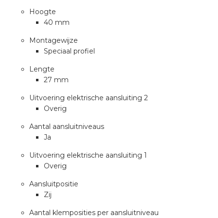
a
Hoogte
40 mm
air installeren
Montagewijze
Speciaal profiel
den
Lengte
 installeren
27 mm
Uitvoering elektrische aansluiting 2
ren
Overig
baar installeren
Aantal aansluitniveaus
Ja
baar installeren in beton
Uitvoering elektrische aansluiting 1
Overig
baar installeren in de tuinbouw
Aansluitpositie
nd stekerbare vlakkabel
Zij
Aantal klemposities per aansluitniveau