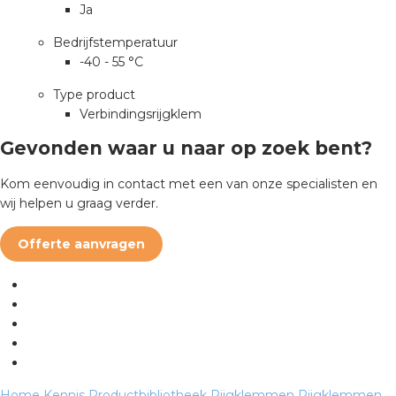
nd
Ja
nd GST®
Bedrijfstemperatuur
-40 - 55 °C
nd RST®
Type product
Verbindingsrijgklem
Gevonden waar u naar op zoek bent?
ctbibliotheek
Kom eenvoudig in contact met een van onze specialisten en
wij helpen u graag verder.
entatie
Offerte aanvragen
ctra Academy
en
Home
Kennis
Productbibliotheek
Rijgklemmen
Rijgklemmen