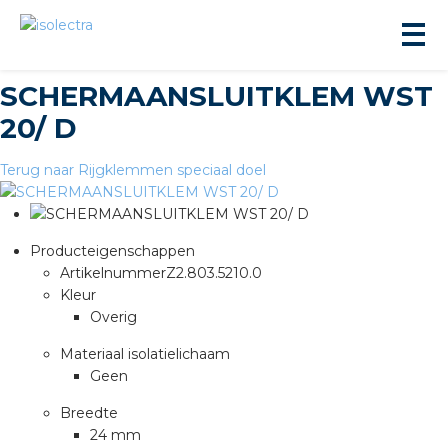
SCHERMAANSLUITKLEM WST
20/ D
Terug naar Rijgklemmen speciaal doel
ningbouw
Producteigenschappen
Artikelnummer
Z2.803.5210.0
liteit
Kleur
Overig
inbouw
Materiaal isolatielichaam
Geen
ngen
Breedte
24 mm