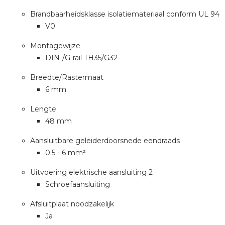
Brandbaarheidsklasse isolatiemateriaal conform UL 94
V0
Montagewijze
DIN-/G-rail TH35/G32
Breedte/Rastermaat
6 mm
Lengte
48 mm
Aansluitbare geleiderdoorsnede eendraads
0.5 - 6 mm²
Uitvoering elektrische aansluiting 2
Schroefaansluiting
Afsluitplaat noodzakelijk
Ja