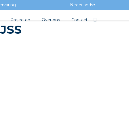
ervaring
Nederlands
▼
Projecten
Over ons
Contact
IJSS
tbibliotheek
Team
Elektrotechnische groothan
ntatie
Geschiedenis
ra Academy
Toegevoegde waarde
Vacatures
Evenementen
Nieuws
beton
e