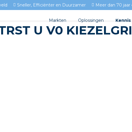
veld
Sneller, Efficiënter en Duurzamer
Meer dan 70 jaar 
Markten
Oplossingen
Kennis
TRST U V0 KIEZELGR
Streda
Produc
Woningbouw
Circulair installeren
Docume
Utiliteit
EV laden
Isolect
Tuinbouw
Prefab installeren
Blogs
Sensoren
FAQ's
Stekerbaar installeren
Stekerbaar installeren in 
Stekerbaar installeren in d