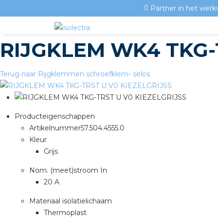
Partner in het werk
RIJGKLEM WK4 TKG-
Terug naar Rijgklemmen schroefklem- selos
Producteigenschappen
Artikelnummer
57.504.4555.0
Kleur
Grijs
Nom. (meet)stroom In
20 A
Materiaal isolatielichaam
Thermoplast