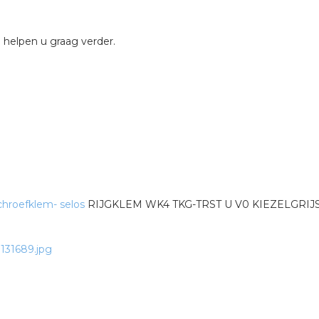
 helpen u graag verder.
hroefklem- selos
RIJGKLEM WK4 TKG-TRST U V0 KIEZELGRIJ