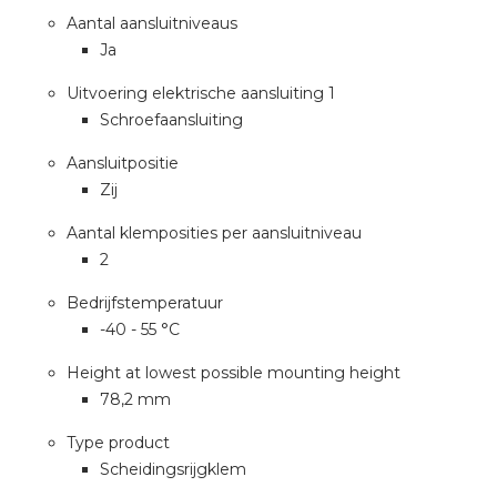
Aantal aansluitniveaus
Ja
Uitvoering elektrische aansluiting 1
Schroefaansluiting
Aansluitpositie
Zij
Aantal klemposities per aansluitniveau
2
Bedrijfstemperatuur
-40 - 55 °C
Height at lowest possible mounting height
78,2 mm
Type product
Scheidingsrijgklem