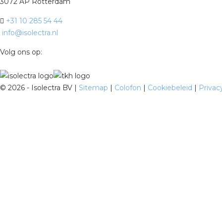
3072 AP Rotterdam
+31 10 285 54 44
info@isolectra.nl
Volg ons op:
©
2026 - Isolectra BV |
Sitemap
|
Colofon
|
Cookiebeleid
|
Privac