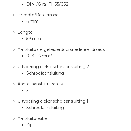
a
DIN-/G-rail TH35/G32
Breedte/Rastermaat
air installeren
6 mm
den
Lengte
59 mm
 installeren
Aansluitbare geleiderdoorsnede eendraads
0.14 - 6 mm²
ren
Uitvoering elektrische aansluiting 2
Schroefaansluiting
baar installeren
Aantal aansluitniveaus
baar installeren in beton
2
Uitvoering elektrische aansluiting 1
baar installeren in de tuinbouw
Schroefaansluiting
nd stekerbare vlakkabel
Aansluitpositie
Zij