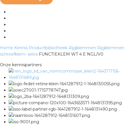
s
iedenis
Home
Kennis
Productbibliotheek
Rijgklemmen
Rijgklemmen
schroefklem- selos
FUNCTIEKLEM WT 4 E NGL/V0
voegde waarde
Onze kennispartners
ures
ementen
ws