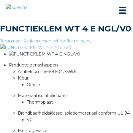
FUNCTIEKLEM WT 4 E NGL/V0
Terug naar Rijgklemmen schroefklem- selos
Producteigenschappen
ningbouw
Artikelnummer
58.504.7355.9
Kleur
Oranje
liteit
Materiaal isolatielichaam
Thermoplast
inbouw
Brandbaarheidsklasse isolatiemateriaal conform UL 94
ngen
V0
Montagewijze