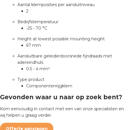
nd
Aantal klemposities per aansluitniveau
2
nd GST®
Bedrijfstemperatuur
nd RST®
-25 - 70 °C
Height at lowest possible mounting height
67 mm
Aansluitbare geleiderdoorsnede fijndraads met
ctbibliotheek
adereindhuls
0.5 - 4 mm²
entatie
Type product
Componentenrijgklem
ctra Academy
Gevonden waar u naar op zoek bent?
Kom eenvoudig in contact met een van onze specialisten en
wij helpen u graag verder.
en
Offerte aanvragen