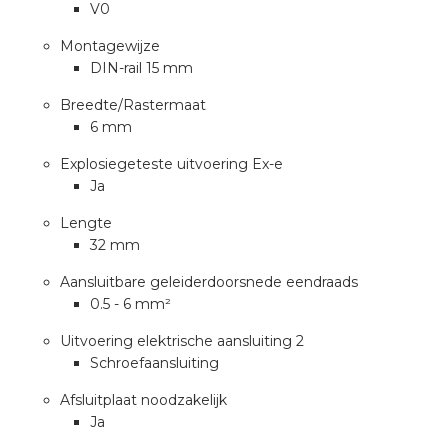
V0
a
Montagewijze
air installeren
DIN-rail 15 mm
Breedte/Rastermaat
den
6 mm
 installeren
Explosiegeteste uitvoering Ex-e
Ja
ren
Lengte
32 mm
baar installeren
Aansluitbare geleiderdoorsnede eendraads
baar installeren in beton
0.5 - 6 mm²
Uitvoering elektrische aansluiting 2
baar installeren in de tuinbouw
Schroefaansluiting
nd stekerbare vlakkabel
Afsluitplaat noodzakelijk
Ja