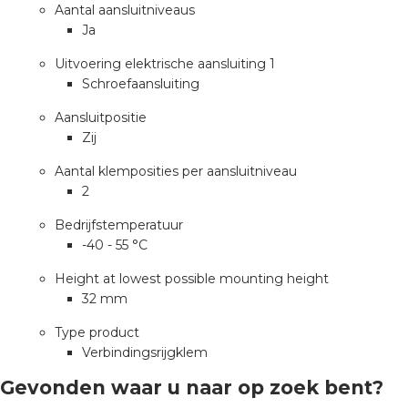
nd
Aantal aansluitniveaus
Ja
nd GST®
Uitvoering elektrische aansluiting 1
Schroefaansluiting
nd RST®
Aansluitpositie
Zij
Aantal klemposities per aansluitniveau
ctbibliotheek
2
Bedrijfstemperatuur
entatie
-40 - 55 °C
ctra Academy
Height at lowest possible mounting height
32 mm
Type product
Verbindingsrijgklem
Gevonden waar u naar op zoek bent?
en