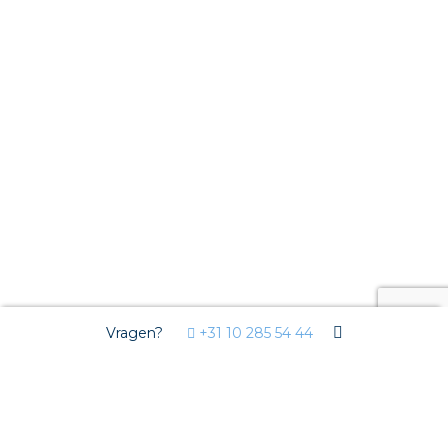
Vragen?
+31 10 285 54 44
Wij gebruiken Cookies
Deze website gebruikt functionele cookies voor de goede
werking van de website en analytische cookies om u een