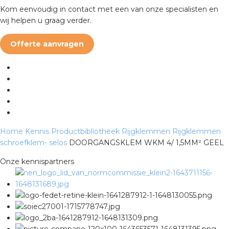
Kom eenvoudig in contact met een van onze specialisten en
wij helpen u graag verder.
s
Offerte aanvragen
iedenis
voegde waarde
Home
Kennis
Productbibliotheek
Rijgklemmen
Rijgklemmen
ures
schroefklem- selos
DOORGANGSKLEM WKM 4/ 1,5MM² GEEL
ementen
Onze kennispartners
ws