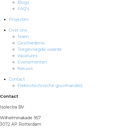
Blogs
rotechnische groothandels
FAQ's
Projecten
Over ons
Team
Geschiedenis
Toegevoegde waarde
Vacatures
Evenementen
Nieuws
Contact
Elektrotechnische groothandels
Contact
Isolectra BV
Wilhelminakade 957
3072 AP Rotterdam