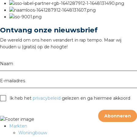
nd
nd GST®
Ontvang onze nieuwsbrief
nd RST®
De wereld om ons heen verandert in rap tempo. Maar wij
houden u (gratis) op de hoogte!
ctbibliotheek
Naam
entatie
E-mailadres
ctra Academy
Ik heb het
privacybeleid
gelezen en ga hiermee akkoord
Abonneren
Markten
Woningbouw
en