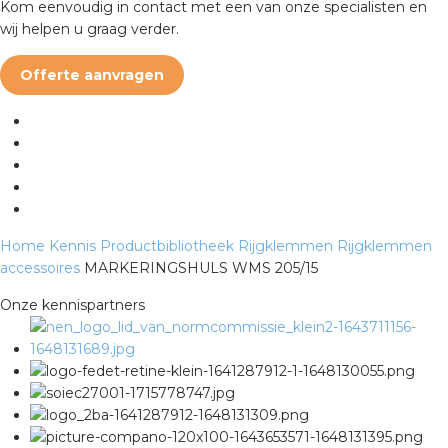
Kom eenvoudig in contact met een van onze specialisten en
a
wij helpen u graag verder.
air installeren
Offerte aanvragen
den
 installeren
ren
Home
Kennis
Productbibliotheek
Rijgklemmen
Rijgklemmen
baar installeren
accessoires
MARKERINGSHULS WMS 205/15
baar installeren in beton
Onze kennispartners
baar installeren in de tuinbouw
nd stekerbare vlakkabel