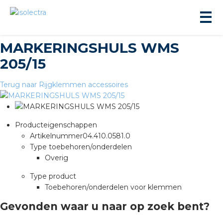
MARKERINGSHULS WMS
205/15
Terug naar Rijgklemmen accessoires
ningbouw
Producteigenschappen
Artikelnummer
04.410.0581.0
liteit
Type toebehoren/onderdelen
Overig
inbouw
Type product
Toebehoren/onderdelen voor klemmen
ngen
Gevonden waar u naar op zoek bent?