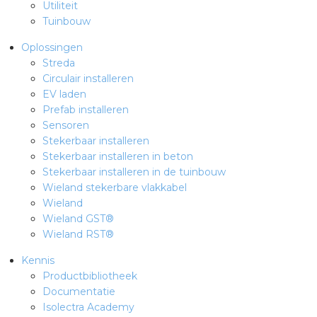
Utiliteit
Tuinbouw
s
Oplossingen
Streda
Circulair installeren
EV laden
Prefab installeren
iedenis
Sensoren
Stekerbaar installeren
voegde waarde
Stekerbaar installeren in beton
Stekerbaar installeren in de tuinbouw
ures
Wieland stekerbare vlakkabel
Wieland
ementen
Wieland GST®
Wieland RST®
ws
Kennis
Productbibliotheek
Documentatie
Isolectra Academy