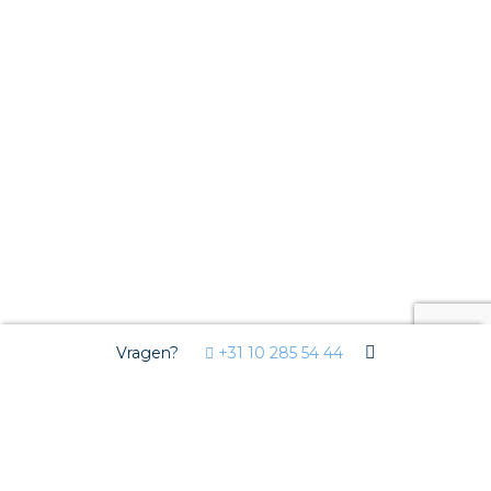
Vragen?
+31 10 285 54 44
Wij gebruiken Cookies
Deze website gebruikt functionele cookies voor de goede
werking van de website en analytische cookies om u een