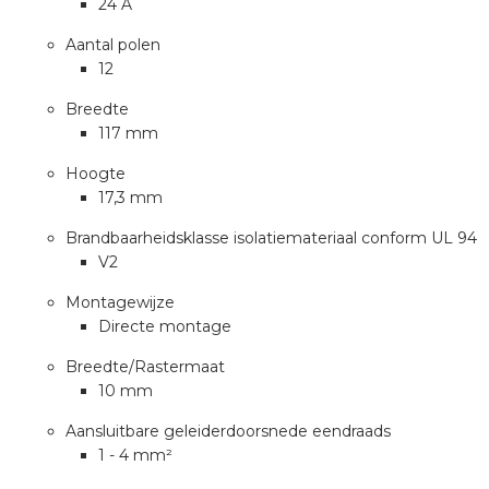
24 A
a
Aantal polen
air installeren
12
Breedte
den
117 mm
 installeren
Hoogte
17,3 mm
ren
Brandbaarheidsklasse isolatiemateriaal conform UL 94
V2
baar installeren
Montagewijze
Directe montage
baar installeren in beton
Breedte/Rastermaat
baar installeren in de tuinbouw
10 mm
Aansluitbare geleiderdoorsnede eendraads
nd stekerbare vlakkabel
1 - 4 mm²