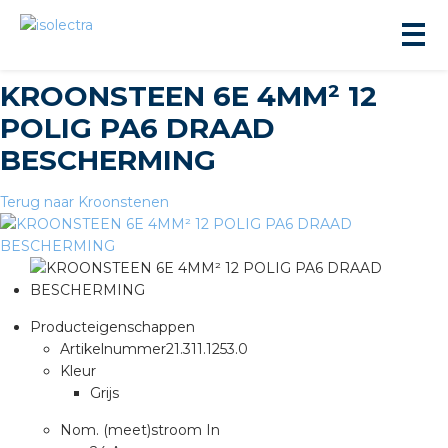
KROONSTEEN 6E 4MM² 12
POLIG PA6 DRAAD
BESCHERMING
Terug naar Kroonstenen
ningbouw
liteit
Producteigenschappen
inbouw
Artikelnummer
21.311.1253.0
Kleur
Grijs
ngen
Nom. (meet)stroom In