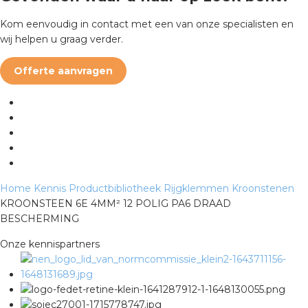
Kom eenvoudig in contact met een van onze specialisten en
s
wij helpen u graag verder.
Offerte aanvragen
iedenis
voegde waarde
ures
Home
Kennis
Productbibliotheek
Rijgklemmen
Kroonstenen
KROONSTEEN 6E 4MM² 12 POLIG PA6 DRAAD
ementen
BESCHERMING
ws
Onze kennispartners