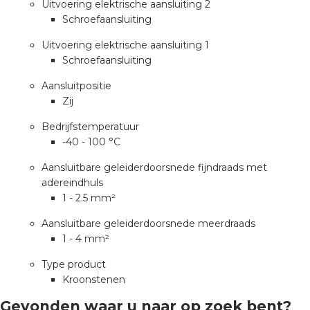
nd
Uitvoering elektrische aansluiting 2
Schroefaansluiting
nd GST®
Uitvoering elektrische aansluiting 1
Schroefaansluiting
nd RST®
Aansluitpositie
Zij
Bedrijfstemperatuur
ctbibliotheek
-40 - 100 °C
Aansluitbare geleiderdoorsnede fijndraads met
entatie
adereindhuls
1 - 2.5 mm²
ctra Academy
Aansluitbare geleiderdoorsnede meerdraads
1 - 4 mm²
Type product
Kroonstenen
Gevonden waar u naar op zoek bent?
en