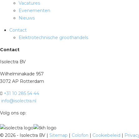
Vacatures
Evenementen
Nieuws
Contact
Elektrotechnische groothandels
Contact
Isolectra BV
Wilhelminakade 957
3072 AP Rotterdam
+31 10 285 54 44
info@isolectra.nl
Volg ons op:
©
2026 - Isolectra BV |
Sitemap
|
Colofon
|
Cookiebeleid
|
Privac