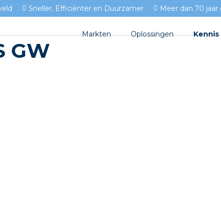
veld
Sneller, Efficiënter en Duurzamer
Meer dan 70 jaar 
Markten
Oplossingen
Kennis
S GW
Streda
Produc
Woningbouw
Circulair installeren
Docume
Utiliteit
EV laden
Isolect
Tuinbouw
Prefab installeren
Blogs
Sensoren
FAQ's
Stekerbaar installeren
Stekerbaar installeren in 
Stekerbaar installeren in d