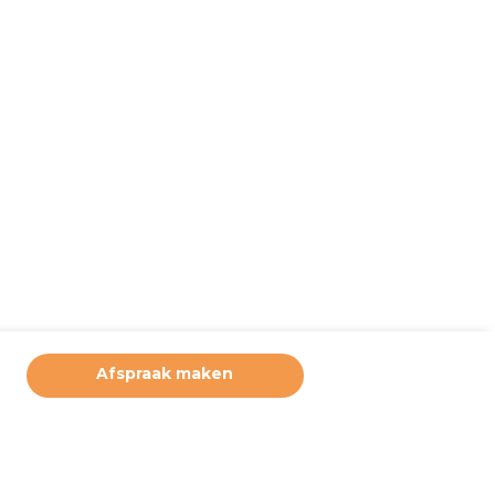
Afspraak maken
ruikerservaring te bieden. Derde partijen plaatsen marketing