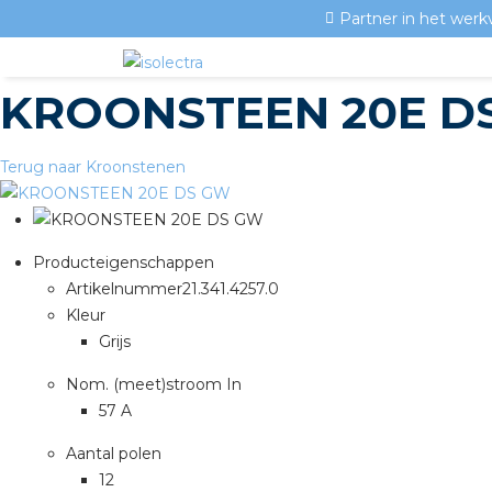
Partner in het werk
KROONSTEEN 20E D
Terug naar Kroonstenen
Producteigenschappen
Artikelnummer
21.341.4257.0
Kleur
Grijs
Nom. (meet)stroom In
57 A
Aantal polen
12