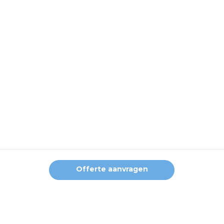
Offerte aanvragen
ng van de website en analytische cookies om u een optimale geb