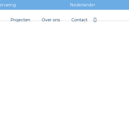
ervaring
Nederlands
▼
Projecten
Over ons
Contact
tbibliotheek
Team
Elektrotechnische groothan
ntatie
Geschiedenis
ra Academy
Toegevoegde waarde
Vacatures
Evenementen
Nieuws
beton
e