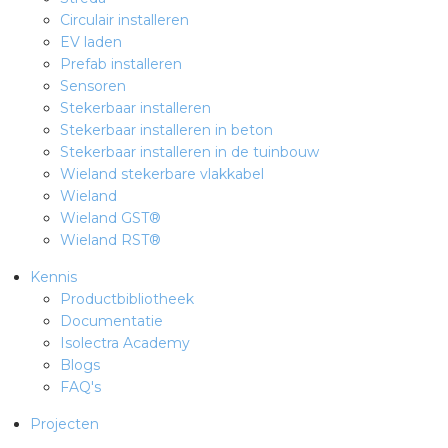
Circulair installeren
EV laden
s
Prefab installeren
Sensoren
Stekerbaar installeren
Stekerbaar installeren in beton
Stekerbaar installeren in de tuinbouw
iedenis
Wieland stekerbare vlakkabel
Wieland
voegde waarde
Wieland GST®
Wieland RST®
ures
Kennis
Productbibliotheek
ementen
Documentatie
Isolectra Academy
ws
Blogs
FAQ's
Projecten