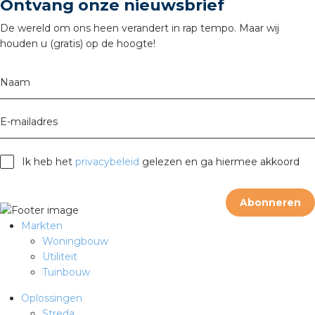
nd
Ontvang onze nieuwsbrief
De wereld om ons heen verandert in rap tempo. Maar wij
nd GST®
houden u (gratis) op de hoogte!
nd RST®
Naam
E-mailadres
ctbibliotheek
Ik heb het
privacybeleid
gelezen en ga hiermee akkoord
entatie
Abonneren
ctra Academy
Markten
Woningbouw
Utiliteit
Tuinbouw
Oplossingen
en
Streda