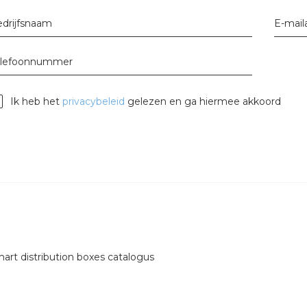
tuinbouw
drijfsnaam
E-mail
Wieland stekerbare vlakka
elefoonnummer
Wieland
Wieland GST®
Ik heb het
privacybeleid
gelezen en ga hiermee akkoord
Wieland RST®
art distribution boxes catalogus