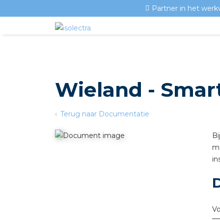
Partner in het werk
Wieland - Smart
Terug naar Documentatie
Bi
mo
in
V