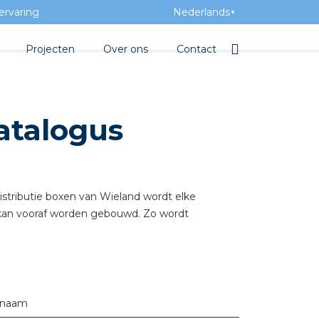
ervaring
Nederlands
▼
Projecten
Over ons
Contact
bibliotheek
Team
Elektrotechnische groothan
atalogus
ntatie
Geschiedenis
ra Academy
Toegevoegde waarde
Vacatures
 distributie boxen van Wieland wordt elke
 kan vooraf worden gebouwd. Zo wordt
Evenementen
Nieuws
beton
rnaam
e