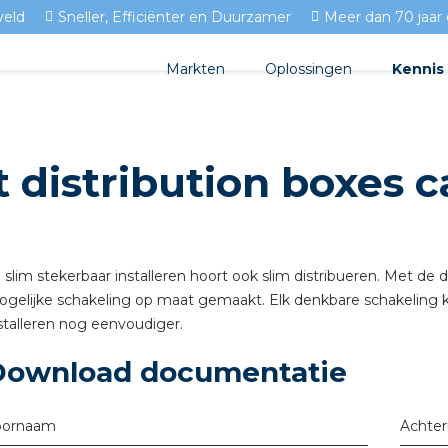
veld
Sneller, Efficiënter en Duurzamer
Meer dan 70 jaar 
Markten
Oplossingen
Kennis
Streda
Product
Woningbouw
 distribution boxes c
Circulair installeren
Docume
Utiliteit
EV laden
Isolect
Tuinbouw
Prefab installeren
Blogs
j slim stekerbaar installeren hoort ook slim distribueren. Met de
gelijke schakeling op maat gemaakt. Elk denkbare schakeling
Sensoren
FAQ's
stalleren nog eenvoudiger.
Stekerbaar installeren
Download documentatie
Stekerbaar installeren in 
oornaam
Achte
Stekerbaar installeren in d