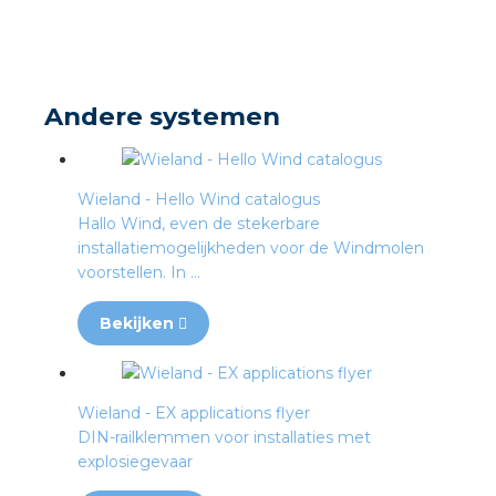
s
Andere systemen
iedenis
Wieland - Hello Wind catalogus
Hallo Wind, even de stekerbare
voegde waarde
installatiemogelijkheden voor de Windmolen
voorstellen. In ...
ures
Bekijken
ementen
ws
Wieland - EX applications flyer
DIN-railklemmen voor installaties met
explosiegevaar