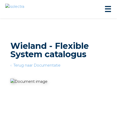
Wieland - Flexible
System catalogus
ningbouw
Terug naar Documentatie
liteit
inbouw
ngen