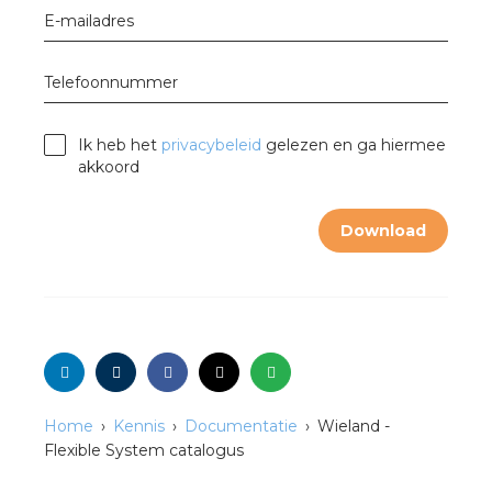
nd
E-mailadres
nd GST®
Telefoonnummer
nd RST®
Ik heb het
privacybeleid
gelezen en ga hiermee
akkoord
ctbibliotheek
Download
mentatie
ctra Academy
Home
Kennis
Documentatie
Wieland -
Flexible System catalogus
en