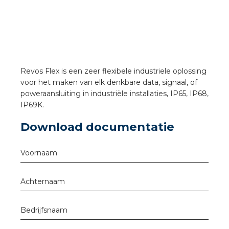
a
air installeren
den
Revos Flex is een zeer flexibele industriele oplossing
 installeren
voor het maken van elk denkbare data, signaal, of
poweraansluiting in industriële installaties, IP65, IP68,
ren
IP69K.
Download documentatie
baar installeren
Voornaam
baar installeren in beton
baar installeren in de tuinbouw
Achternaam
nd stekerbare vlakkabel
Bedrijfsnaam