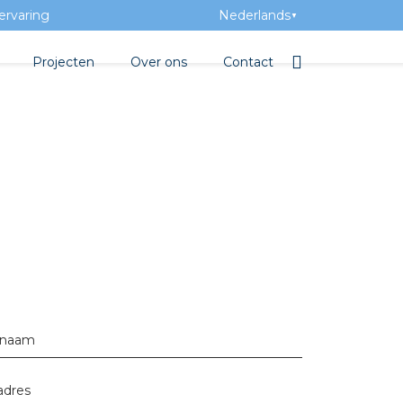
ervaring
Nederlands
▼
Projecten
Over ons
Contact
bibliotheek
Team
Elektrotechnische groothan
ntatie
Geschiedenis
ra Academy
Toegevoegde waarde
Vacatures
Evenementen
Nieuws
rnaam
beton
e
adres