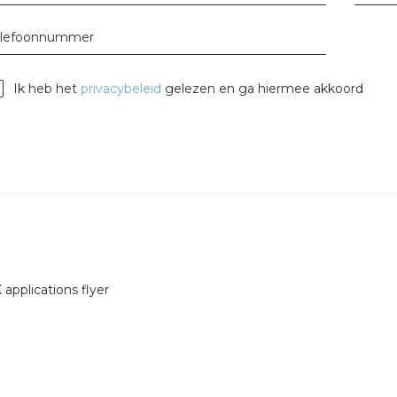
tuinbouw
elefoonnummer
Wieland stekerbare vlakka
Wieland
Ik heb het
privacybeleid
gelezen en ga hiermee akkoord
Wieland GST®
Wieland RST®
 applications flyer