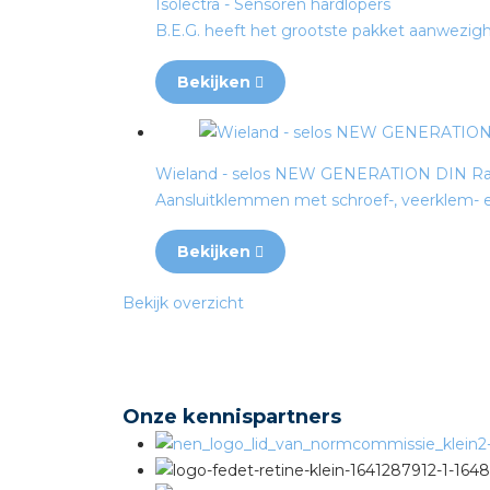
Isolectra - Sensoren hardlopers
B.E.G. heeft het grootste pakket aanwezighe
Bekijken
Wieland - selos NEW GENERATION DIN Rail
Aansluitklemmen met schroef-, veerklem- en
Bekijken
Bekijk overzicht
Onze kennispartners