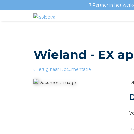
Partner in het werk
Wieland - EX app
Terug naar Documentatie
DI
V
Be