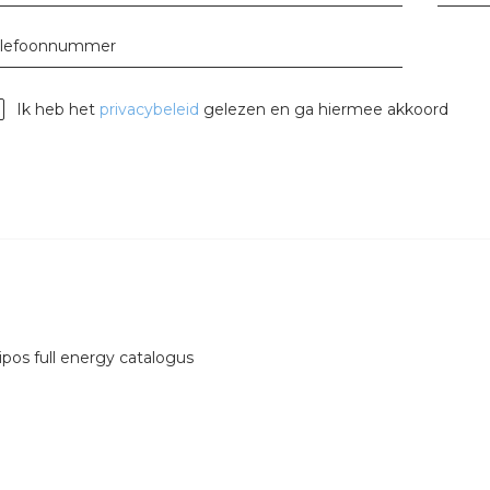
tuinbouw
elefoonnummer
Wieland stekerbare vlakka
Wieland
Ik heb het
privacybeleid
gelezen en ga hiermee akkoord
Wieland GST®
Wieland RST®
pos full energy catalogus