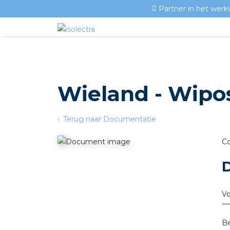
Partner in het werk
Wieland - Wipos
Terug naar Documentatie
Co
V
Be