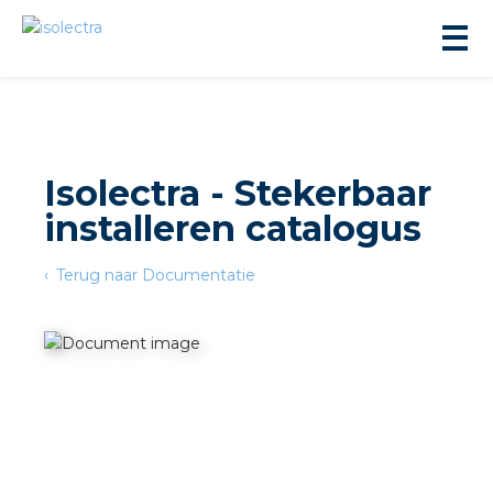
Isolectra - Stekerbaar
installeren catalogus
ningbouw
Terug naar Documentatie
liteit
inbouw
ngen