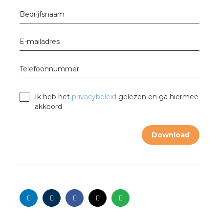
nd
Bedrijfsnaam
nd GST®
E-mailadres
nd RST®
Telefoonnummer
Ik heb het
privacybeleid
gelezen en ga hiermee
ctbibliotheek
akkoord
mentatie
Download
ctra Academy
en