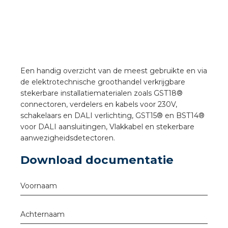
a
air installeren
den
Een handig overzicht van de meest gebruikte en via
 installeren
de elektrotechnische groothandel verkrijgbare
stekerbare installatiematerialen zoals GST18®
ren
connectoren, verdelers en kabels voor 230V,
schakelaars en DALI verlichting, GST15® en BST14®
voor DALI aansluitingen, Vlakkabel en stekerbare
baar installeren
aanwezigheidsdetectoren.
baar installeren in beton
Download documentatie
baar installeren in de tuinbouw
Voornaam
nd stekerbare vlakkabel
Achternaam