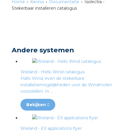
Home
Kennis
Documentatie
Isolectra -
Stekerbaar installeren catalogus
s
iedenis
Andere systemen
voegde waarde
Wieland - Hello Wind catalogus
ures
Hallo Wind, even de stekerbare
installatiemogelijkheden voor de Windmolen
ementen
voorstellen. In ...
ws
Bekijken
Wieland - EX applications flyer