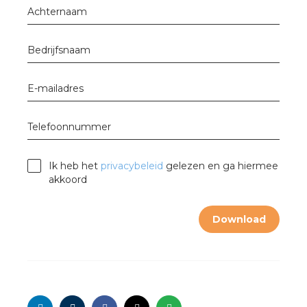
nd
Achternaam
nd GST®
Bedrijfsnaam
nd RST®
E-mailadres
Telefoonnummer
ctbibliotheek
Ik heb het
privacybeleid
gelezen en ga hiermee
mentatie
akkoord
ctra Academy
Download
en