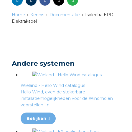
Home
Kennis
Documentatie
Isolectra EPD
s
Elektrakabel
iedenis
voegde waarde
Andere systemen
ures
Wieland - Hello Wind catalogus
ementen
Hallo Wind, even de stekerbare
installatiemogelijkheden voor de Windmolen
ws
voorstellen. In ...
Bekijken