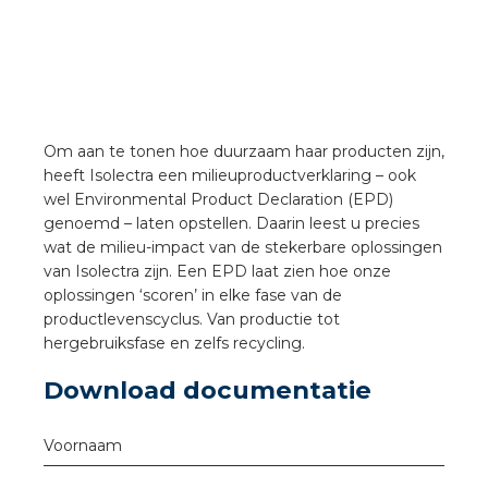
a
air installeren
den
Om aan te tonen hoe duurzaam haar producten zijn,
 installeren
heeft Isolectra een milieuproductverklaring – ook
wel Environmental Product Declaration (EPD)
ren
genoemd – laten opstellen. Daarin leest u precies
wat de milieu-impact van de stekerbare oplossingen
van Isolectra zijn. Een EPD laat zien hoe onze
baar installeren
oplossingen ‘scoren’ in elke fase van de
productlevenscyclus. Van productie tot
baar installeren in beton
hergebruiksfase en zelfs recycling.
baar installeren in de tuinbouw
Download documentatie
nd stekerbare vlakkabel
Voornaam