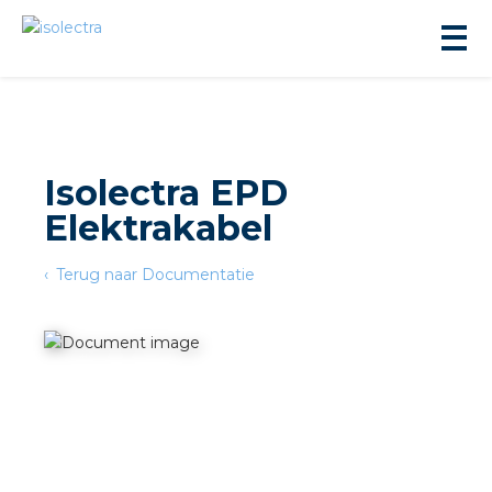
Isolectra EPD
Elektrakabel
ningbouw
Terug naar Documentatie
liteit
inbouw
ngen