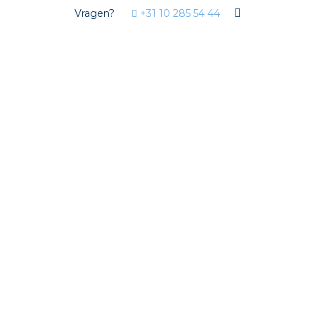
Vragen?
+31 10 285 54 44
Markten
Woningbouw
Utiliteit
Tuinbouw
Oplossingen
Streda
Circulair installeren
EV laden
Prefab installeren
Sensoren
Stekerbaar installeren
Stekerbaar installeren in beton
Stekerbaar installeren in de tuinbouw
Wieland stekerbare vlakkabel
Wieland