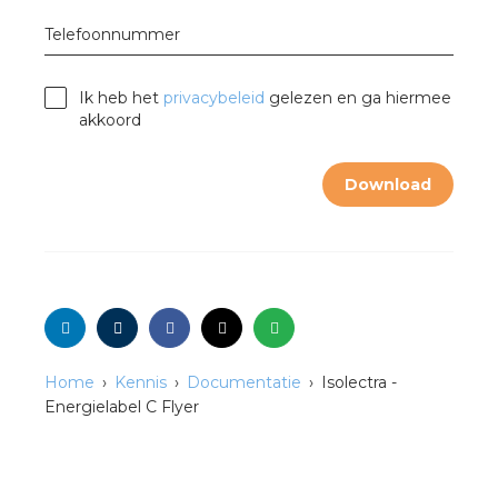
nd
Telefoonnummer
nd GST®
Ik heb het
privacybeleid
gelezen en ga hiermee
nd RST®
akkoord
Download
ctbibliotheek
mentatie
ctra Academy
Home
Kennis
Documentatie
Isolectra -
Energielabel C Flyer
en