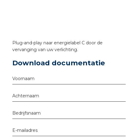
a
air installeren
den
Plug-and-play naar energielabel C door de
 installeren
vervanging van uw verlichting.
Download documentatie
ren
baar installeren
Voornaam
baar installeren in beton
Achternaam
baar installeren in de tuinbouw
Bedrijfsnaam
nd stekerbare vlakkabel
E-mailadres