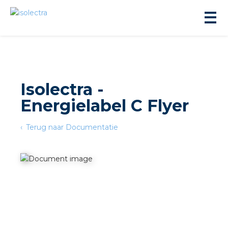
Isolectra -
Energielabel C Flyer
ningbouw
Terug naar Documentatie
liteit
inbouw
ngen