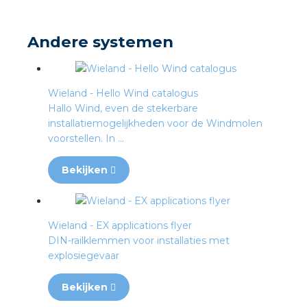
s
Andere systemen
Wieland - Hello Wind catalogus
Hallo Wind, even de stekerbare
iedenis
installatiemogelijkheden voor de Windmolen
voorstellen. In ...
voegde waarde
Bekijken
ures
ementen
Wieland - EX applications flyer
DIN-railklemmen voor installaties met
ws
explosiegevaar
Bekijken