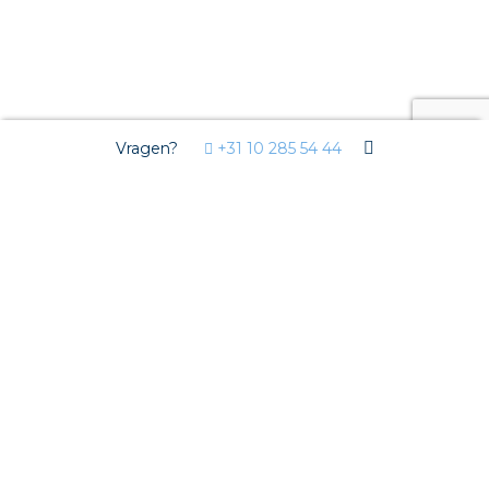
Vragen?
+31 10 285 54 44
Zandvoort
Terug naar Nederland
Zandvoort
Producten & diensten in Zandvoort