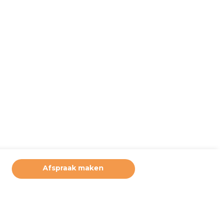
Afspraak maken