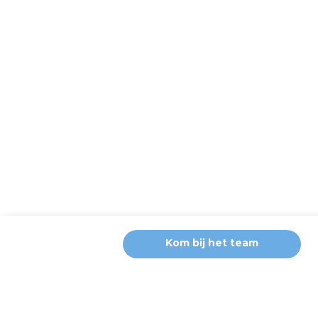
Kom bij het team
Tynaarlo