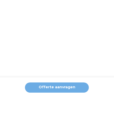
Offerte aanvragen